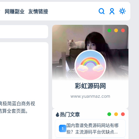
网赚副业
友情链接
彩虹源码网
www.yuanmaz.com
清爽极简蓝白商务视
结算全套页面。
热门文章
国内靠谱免费源码网站有哪
1
些？主流源码平台优缺点深
度盘点