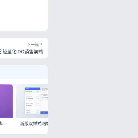
下一篇
 轻量化IDC销售前端
全新高颜值UI匿名在线聊天室源码 轻量化无冗余代码全开源可二开
新版双样式网站维护公告HTML源码 高级简约新UI升级二版静态页面
极简网站盲盒HTML单页源码 点击一键开启随机跳转全新未知站点