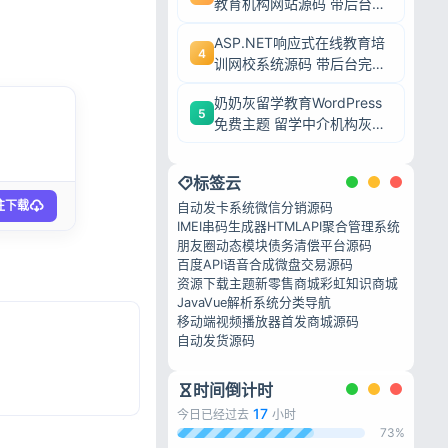
教育机构网站源码 带后台完
整模板 毕业设计可二次开发
ASP.NET响应式在线教育培
4
训网校系统源码 带后台完整
网课教学平台可二次开发
奶奶灰留学教育WordPress
5
免费主题 留学中介机构灰色
调wp网站模板
标签云
往下载
自动发卡系统
微信分销源码
IMEI串码生成器HTML
API聚合管理系统
朋友圈动态模块
债务清偿平台源码
百度API语音合成
微盘交易源码
资源下载主题
新零售商城
彩虹知识商城
JavaVue解析系统
分类导航
移动端视频播放器
首发商城源码
自动发货源码
时间倒计时
17
今日已经过去
小时
73%