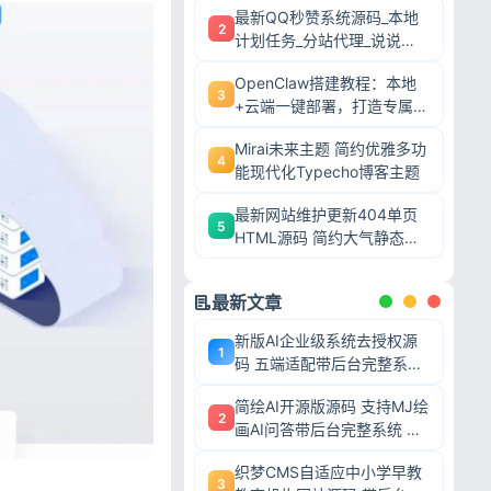
最新QQ秒赞系统源码_本地
2
计划任务_分站代理_说说赞
评自助下单平台
OpenClaw搭建教程：本地
3
+云端一键部署，打造专属AI
智能体
Mirai未来主题 简约优雅多功
4
能现代化Typecho博客主题
最新网站维护更新404单页
5
HTML源码 简约大气静态模
板
最新文章
新版AI企业级系统去授权源
1
码 五端适配带后台完整系统
可二次开发毕业设计
简绘AI开源版源码 支持MJ绘
2
画AI问答带后台完整系统 可
二次开发毕业设计
织梦CMS自适应中小学早教
3