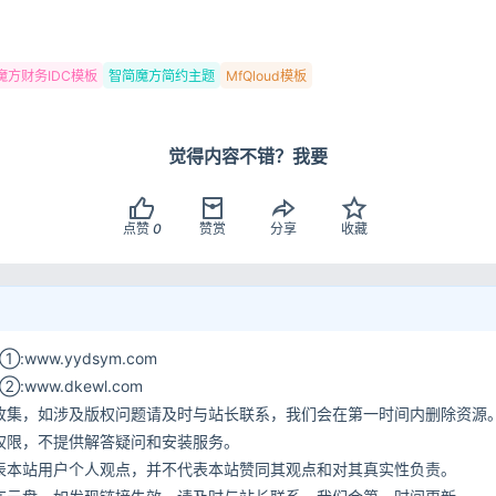
登录
没有账号？立即注册
魔方财务IDC模板
智简魔方简约主题
MfQloud模板
觉得内容不错？我要
记住登录
登录
点赞
0
赞赏
分享
收藏
用户协议
隐
www.yydsym.com
ww.dkewl.com
收集，如涉及版权问题请及时与站长联系，我们会在第一时间内删除资源
权限，不提供解答疑问和安装服务。
表本站用户个人观点，并不代表本站赞同其观点和对其真实性负责。