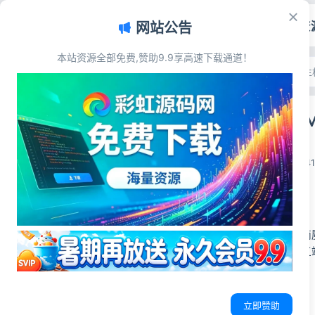
首页
源码资
网站公告
本站资源全部免费,赞助9.9享高速下载通道！
文章目录
首页
>
源码资源
>
域名主
源码简介
智简魔方财务Mf
源码展示
源码下载
彩虹源码网
2026-06-22
4
源码简介
MfQloud是适配
觉，全页面响应式三
源码展示
立即赞助