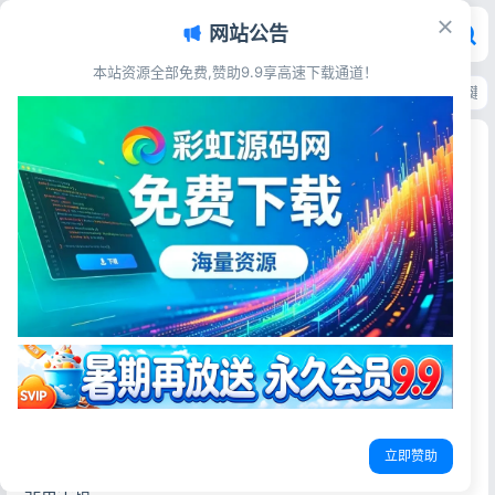
网站公告
本站资源全部免费,赞助9.9享高速下载通道！
首页
>
源码资源
>
导航查询
>
导航下载页自适应系统源码 自带管理后台一键部
导航下载页自适应系统源码 自带管理后台一键部署
彩虹源码网
2026-06-25
25阅读
源码简介
带后台的一款导航下载页源码，前台展示的应用下载链接可
在后台添加设置，现代化前端导航页面，页面精美，自适应
手机/电脑端
测试环境：MySQL5.6，PHP8.0
首页带轮番图设计，支持分类跳转和下载功能，后台带有用
立即赞助
户访问记录，下载区域可展示软件/资源信息，功能和页面都
非常不错