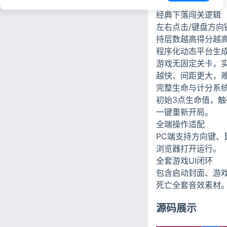
经典下落闯关逻辑
左右点击/键盘方
持层数越高得分越
程序化动态平台生
游戏无固定关卡，
越快、间距更大，
完整生命与计分系
初始3点生命值，
一键重新开局。
全端操作适配
PC端支持方向键、
浏览器打开运行。
全套游戏UI闭环
包含启动封面、游
死亡全套音效素材
源码展示