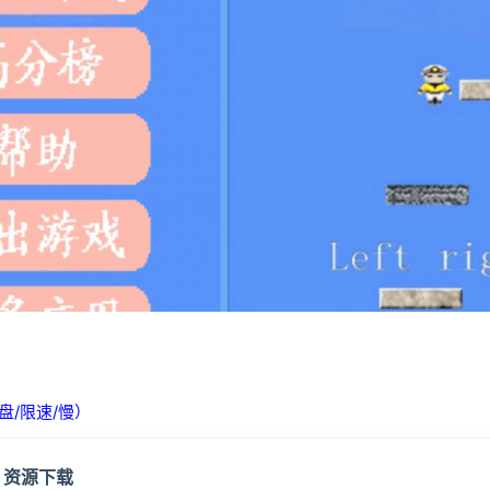
盘/限速/慢）
资源下载