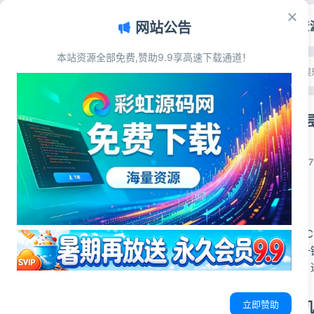
首页
源码资
网站公告
本站资源全部免费,赞助9.9享高速下载通道！
文章目录
首页
>
源码资源
>
游戏娱
源码简介
男人就下100层
核心游戏玩法机制
源码展示
彩虹源码网
源码下载
2026-06-29
1
源码简介
本项目基于 Cocos
密工程源码，支持一
成、计分存档逻辑，
立即赞助
核心游戏玩法机