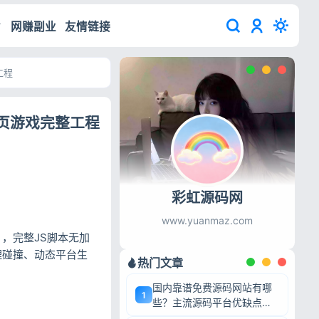
网赚副业
友情链接
工程
5网页游戏完整工程
彩虹源码网
www.yuanmaz.com
层》，完整JS脚本无加
理碰撞、动态平台生
热门文章
国内靠谱免费源码网站有哪
1
些？主流源码平台优缺点深
度盘点