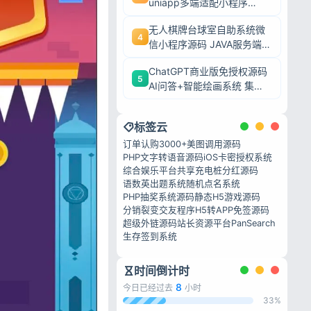
uniapp多端适配小程序
+H5+APP 餐饮堂食外卖收
无人棋牌台球室自助系统微
银全套源码
4
信小程序源码 JAVA服务端全
开源24小时无人值守
ChatGPT商业版免授权源码
5
AI问答+智能绘画系统 集成
用户付费充值整套运营源码
标签云
订单认购
3000+美图调用源码
PHP文字转语音源码
iOS卡密授权系统
综合娱乐平台
共享充电桩分红源码
语数英出题系统
随机点名系统
PHP抽奖系统源码
静态H5游戏源码
分销裂变交友程序
H5转APP免签源码
超级外链源码
站长资源平台
PanSearch
生存签到系统
时间倒计时
8
今日已经过去
小时
33%