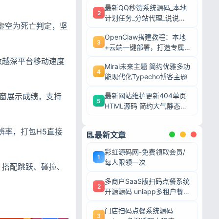
最新QQ秒赞系统源码_本地
2
计划任务_分站代理_说说赞
虚空为死亡判定，坚
评自助下单平台
OpenClaw搭建教程：本地
3
+云端一键部署，打造专属AI
智能体
数越深平台移动速度
Mirai未来主题 简约优雅多功
4
能现代化Typecho博客主题
窗展示成绩，支持
最新网站维护更新404单页
5
HTML源码 简约大气静态模
板
辨率，打包H5直接
最新文章
彩虹源码网-免费领取会员/
1
每人限领一次
，搭配跳跃、碰撞、
多商户SaaS版扫码点餐系统
2
开源源码 uniapp多租户餐饮
平台 支持商家入驻
门店扫码点餐系统源码
3