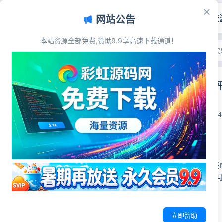
首页
源码资
网站公告
本站资源全部免费,赞助9.9享高速下载通道！
文章目录
首页
>
源码资源
>
游戏娱
源码简介
海外综合游戏平台
源码展示
源码下载
彩虹源码网
2026-07-01
2
源码简介
第二款海外综合游戏N
境，支持PC全屏访
源码展示
立即赞助