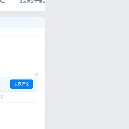
情义二开盲盒脱单交友系统 PHP完整源码
交友盲盒付费进群二合一源码 全套搭建教程免费下载
直播商城一体化系统源码 完整直播带货平台附全套搭建教程
发表评论