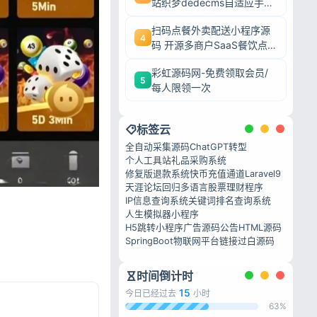
站织梦dedecms自适应手机
端源码
扫码点餐外卖配送小程序源
4
码 开源多商户SaaS餐饮点
餐系统
彩虹源码网-免费领取会员/
5
每人限领一次
标签云
全自动采集源码
ChatGPT转型
个人工具站
礼品采购系统
修复版退款系统
快币充值通道
Laravel9
天涯论坛回归
多语言股票理财程序
IP信息查询系统
关键词排名查询系统
人生模拟器小程序
H5跳转小程序广告源码
公告HTML源码
SpringBoot物联网平台
链接过白源码
时间倒计时
15
今日已经过去
小时
63%