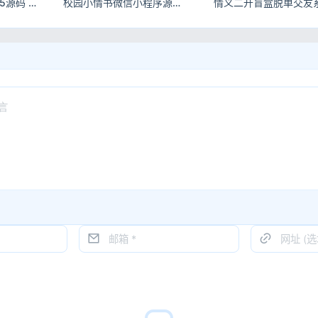
全新三天情侣系统H5源码 自动匹配脱单交友程序附完整搭建教程
校园小情书微信小程序源码 表白墙交友社区前后端开源程序