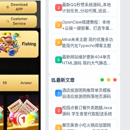
最新QQ秒赞系统源码_本地
2
计划任务_分站代理_说说赞
评自助下单平台
OpenClaw搭建教程：本地
3
+云端一键部署，打造专属AI
智能体
Mirai未来主题 简约优雅多功
4
能现代化Typecho博客主题
最新网站维护更新404单页
5
HTML源码 简约大气静态模
板
最新文章
酒店旅游团购推荐单页模板
1
自适应旅游团购落地页源码
校园点餐订餐外卖跑腿Java
2
源码 学生食堂代取配送系统
餐饮美食小吃火锅店加盟网
3