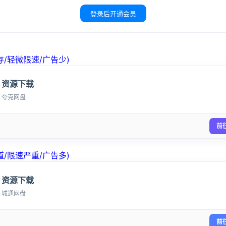
登录后开通会员
/轻微限速/广告少)
资源下载
夸克网盘
前
登录
没有账号？立即注册
/限速严重/广告多)
资源下载
城通网盘
记住登录
前