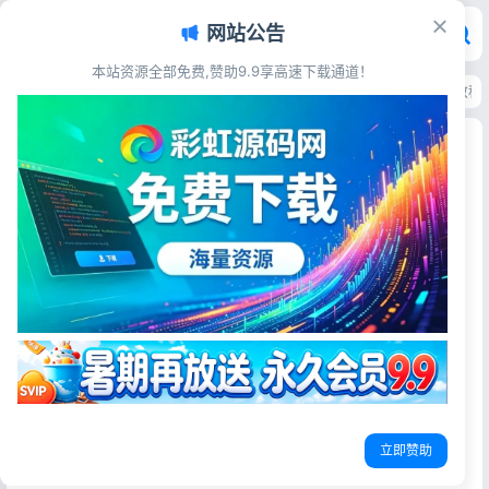
网站公告
本站资源全部免费,赞助9.9享高速下载通道！
首页
>
主题模板
>
WordPress
>
OneDown资源下载WordPress主题 技术
OneDown资源下载WordPress主题 技术教程资
讯站专用模板
彩虹源码网
2026-07-03
23阅读
源码简介
OneDown是专为资源下载站、技术教程站、资讯博客量身打
造的轻量化WordPress商业主题，聚焦源码、软件、工具、
编程教程、行业资讯类站点搭建，兼顾内容展示、资源下载
交互与搜索引擎优化，是个人技术博客、源码分享站、教程
立即赞助
资源站的一站式建站模板。