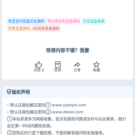
用户协议
隐私政策
免签支付盲盒交友源码
带分销交友盲盒源码
交友盲盒系统
恋爱盲盒源码
H5交友盲盒源码
觉得内容不错？我要
点赞
0
赞赏
分享
收藏
版权声明
✅默认压缩包解压密码①:www.yydsym.com
✅默认压缩包解压密码②:www.dkewl.com
①本站资源多为网络收集，如涉及版权问题请及时与站长联系，我们
会在第一时间内删除资源。
②您购买的只是下载权限，不提供解答疑问和安装服务。