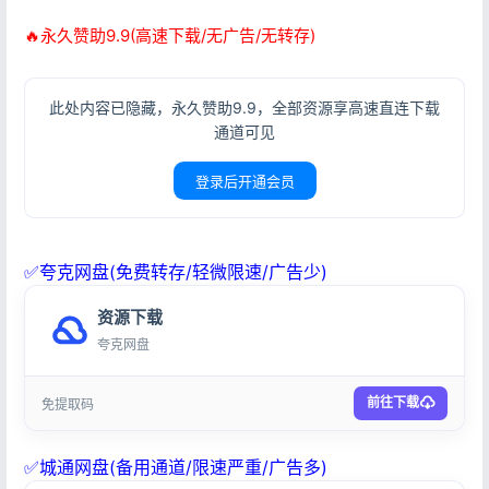
🔥永久赞助9.9(高速下载/无广告/无转存)
此处内容已隐藏，永久赞助9.9，全部资源享高速直连下载
通道可见
登录后开通会员
✅夸克网盘(免费转存/轻微限速/广告少)
资源下载
夸克网盘
前往下载
免提取码
✅城通网盘(备用通道/限速严重/广告多)