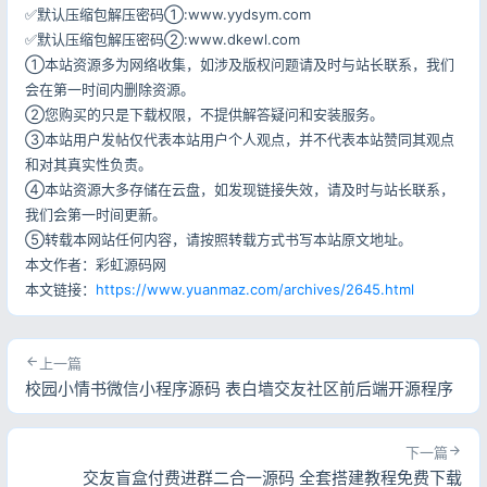
✅默认压缩包解压密码①:www.yydsym.com
✅默认压缩包解压密码②:www.dkewl.com
用户协议
隐私政策
①本站资源多为网络收集，如涉及版权问题请及时与站长联系，我们
会在第一时间内删除资源。
②您购买的只是下载权限，不提供解答疑问和安装服务。
③本站用户发帖仅代表本站用户个人观点，并不代表本站赞同其观点
和对其真实性负责。
④本站资源大多存储在云盘，如发现链接失效，请及时与站长联系，
我们会第一时间更新。
⑤转载本网站任何内容，请按照转载方式书写本站原文地址。
本文作者：彩虹源码网
本文链接：
https://www.yuanmaz.com/archives/2645.html
上一篇
校园小情书微信小程序源码 表白墙交友社区前后端开源程序
下一篇
交友盲盒付费进群二合一源码 全套搭建教程免费下载