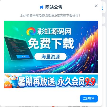
网站公告
本站资源全部免费,赞助9.9享高速下载通道！
首页
>
源码资源
>
交友直播
>
情义二开盲盒脱单交友系统 PHP完整源码
情义二开盲盒脱单交友系统 PHP完整源码
彩虹源码网
2026-07-08
16阅读
源码简介
情义二开全新盲盒脱单交友系统PHP源码，源码完整可用，
上手简单，功能完善带后台管理，附带搭建教程，可直接部
署运营。
源码展示
立即赞助