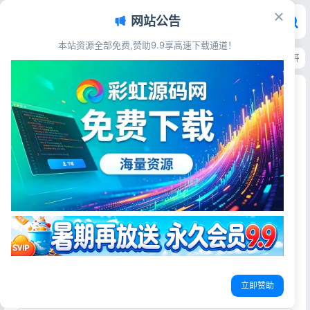
网站公告
本站资源全部免费,赞助9.9享高速下载通道！
首页
>
源码资源
>
其他源码
>
完整运营版任务悬赏系统源码_仿众人帮任务平台_
完整运营版任务悬赏系统源码_仿众人帮任务平台
_VUE前后端源码支持对接API
彩虹源码网
2026-03-29
更新于2026-04-19
37阅读
源码简介
完整运营版任务悬赏系统源码/众人帮任务平台/VUE源码/支
持对接API
搭建此源码需要一定技术，自行研究，压缩包附带文档
平台的核心功能模块：
立即赞助