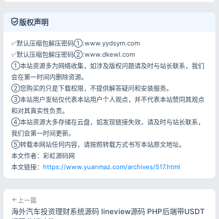
记住登录
忘记密码?
登录
版权声明
✅默认压缩包解压密码①:www.yydsym.com
用户协议
隐私政策
✅默认压缩包解压密码②:www.dkewl.com
①本站资源多为网络收集，如涉及版权问题请及时与站长联系，我们
会在第一时间内删除资源。
②您购买的只是下载权限，不提供解答疑问和安装服务。
③本站用户发帖仅代表本站用户个人观点，并不代表本站赞同其观点
和对其真实性负责。
④本站资源大多存储在云盘，如发现链接失效，请及时与站长联系，
我们会第一时间更新。
⑤转载本网站任何内容，请按照转载方式书写本站原文地址。
本文作者：彩虹源码网
本文链接：
https://www.yuanmaz.com/archives/517.html
上一篇
海外汽车投资理财系统源码 lineview源码 PHP后端带USDT