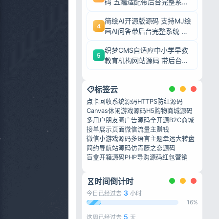
码 五端适配带后台完整系统
可二次开发毕业设计
简绘AI开源版源码 支持MJ绘
4
画AI问答带后台完整系统 可
二次开发毕业设计
织梦CMS自适应中小学早教
5
教育机构网站源码 带后台完
整模板 毕业设计可二次开发
标签云
点卡回收系统源码
HTTPS防红源码
Canvas休闲游戏源码
H5购物商城源码
多用户朋友圈广告源码
全开源B2C商城
接单展示页面
微信流量主赚钱
微信小游戏源码
多语言主题
幸运大转盘
简约导航站源码
仿青藤之恋源码
盲盒开箱源码
PHP导购源码
红包营销
时间倒计时
3
今日已经过去
小时
16%
5
这周已经过去
天