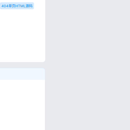
404单页HTML源码
私政策
。