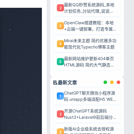
最新QQ秒赞系统源码_本地
2
计划任务_分站代理_说说赞
评自助下单平台
OpenClaw搭建教程：本地
3
+云端一键部署，打造专属AI
智能体
Mirai未来主题 简约优雅多功
4
能现代化Typecho博客主题
最新网站维护更新404单页
5
HTML源码 简约大气静态模
板
最新文章
ChatGPT聊天微信小程序源
1
码 uniapp多端适配H5 WEB
端 AI对话带后台可二开
开源ChatGPT系统源码
2
Nuxt3+Laravel9前后端分离
带后台完整系统 可二次开发
新版AI企业级系统去授权源
毕业设计
3