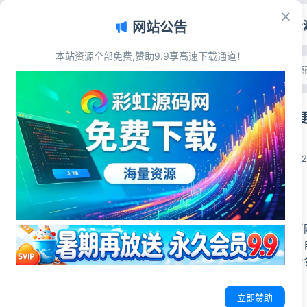
首页
源码资
网站公告
本站资源全部免费,赞助9.9享高速下载通道！
文章目录
首页
>
源码资源
>
其他源
源码简介
最新网站维护更
源码展示
源码下载
彩虹源码网
2026-05-10
9
源码简介
彩虹源码网
分享最新
移动端自适应布局，
密无冗余代码，适合
立即赞助
源码展示