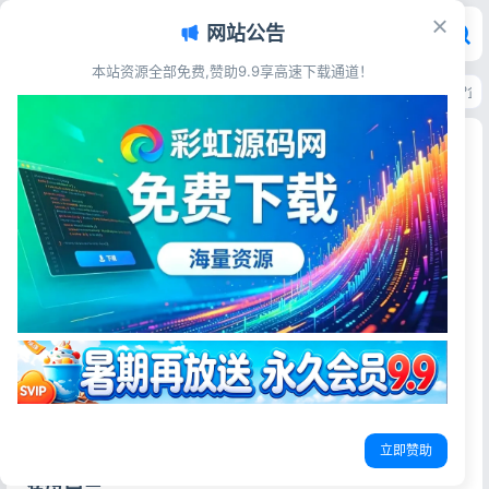
网站公告
本站资源全部免费,赞助9.9享高速下载通道！
首页
>
源码资源
>
企业公司
>
XingHan-Team团队官网系统源码 全开源PHP
XingHan-Team团队官网系统源码 全开源PHP企
业建站源码
彩虹源码网
2026-05-16
更新于2026-05-16
30阅读
源码简介
XingHan-Team 官网程序是一个现代化的企业官网管理系
统，由星涵网络工作室开发。
本系统提供了完整的网站内容管理功能，包括用户管理、内
容发布、成员查询、成员申请等功能。
立即赞助