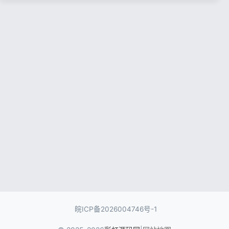
记住登录
忘记密码?
登录
用户协议
隐私政策
皖ICP备2026004746号-1