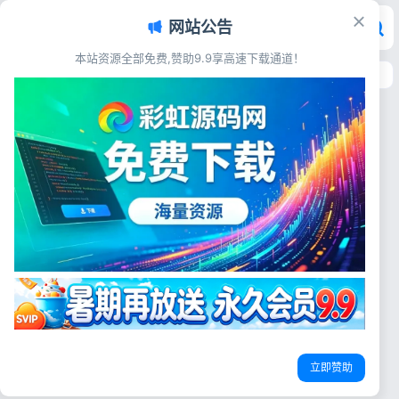
网站公告
本站资源全部免费,赞助9.9享高速下载通道！
首页
>
标签：三端相亲平台
标签：三端相亲平台
交友直播
红娘金媒10.3婚恋相亲系统源码
PC小程序公众号三端一体红娘匹
配交友平台
源码简介 红娘金媒10.3完整婚
恋相亲系统源码，PC端、微信
公众号婚恋小程序
红娘服务交友源码
三端相亲平台
小程序、公众号三端互通，内置
红娘接单、智能匹配、实时私
彩虹源码网
2026-07-05
15
聊、线上线下相亲活动、会员充
值付费模块，源码完整可用，上
手简单，快速搭建本地相亲婚恋
登录
平台。 源码展示 源码下载
立即赞助
[font c...
没有账号？立即注册