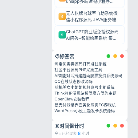
uniapp多端适配小程序
+H5+APP 餐饮堂食外卖收
无人棋牌台球室自助系统微
银全套源码
4
信小程序源码 JAVA服务端全
私政策
开源24小时无人值守
ChatGPT商业版免授权源码
5
AI问答+智能绘画系统 集成
用户付费充值整套运营源码
标签云
淘宝优惠券源码
打码赚钱系统
社区平台源码
PHP采集工具
AI智能对话搭建
越南股票投资系统源码
QQ在线状态修改源码
随机美女小姐姐视频
账号出租系统
ThinkPHP漫画站
智简魔方简约主题
OpenClaw安装教程
易支付登录界面美化
网页FC游戏机
WordPress小说主题
发卡系统源码
时间倒计时
8
今日已经过去
小时