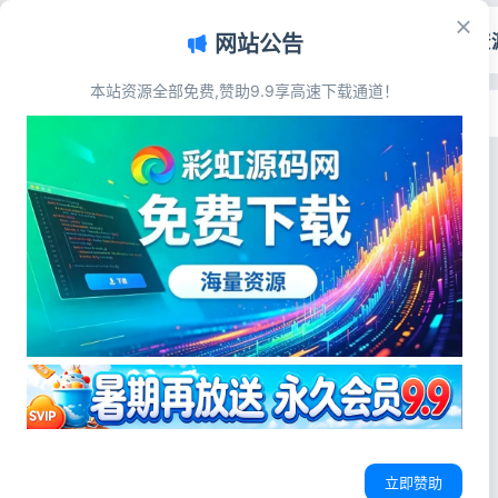
首页
源码资
网站公告
本站资源全部免费,赞助9.9享高速下载通道！
首页
>
标签：公众号文章下载软件
标签：公众号文章下载软件
电脑软件
推荐一款微信公众号文章批量下载PC工
具｜高效导出PDF/Word/MD
这是一款由吾爱破解论坛用户开发的
微信公众号文章批量下载工具，支持
公众号多格式导出
微信文章批量保存
公众号文章下载软件
下载微信公众号的历史消息，可以保
存文章为html/md/pdf/docx文件。
彩虹源码网
2026-03-29
39
0
界面演示： 2.4 支持下载视频、音
立即赞助
频、封面图；修复微信文章下载失败