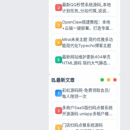
最新QQ秒赞系统源码_本地
2
计划任务_分站代理_说说赞
评自助下单平台
OpenClaw搭建教程：本地
3
+云端一键部署，打造专属AI
智能体
Mirai未来主题 简约优雅多功
4
能现代化Typecho博客主题
最新网站维护更新404单页
5
HTML源码 简约大气静态模
板
最新文章
彩虹源码网-免费领取会员/
1
每人限领一次
多商户SaaS版扫码点餐系统
2
开源源码 uniapp多租户餐饮
平台 支持商家入驻
门店扫码点餐系统源码
忘记密码?
3