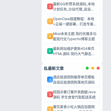
最新QQ秒赞系统源码_本地
2
计划任务_分站代理_说说赞
评自助下单平台
OpenClaw搭建教程：本地
3
+云端一键部署，打造专属AI
智能体
Mirai未来主题 简约优雅多功
4
能现代化Typecho博客主题
最新网站维护更新404单页
5
HTML源码 简约大气静态模
板
最新文章
酒店旅游团购推荐单页模板
1
自适应旅游团购落地页源码
校园点餐订餐外卖跑腿Java
2
源码 学生食堂代取配送系统
忘记密码?
餐饮美食小吃火锅店加盟网
3