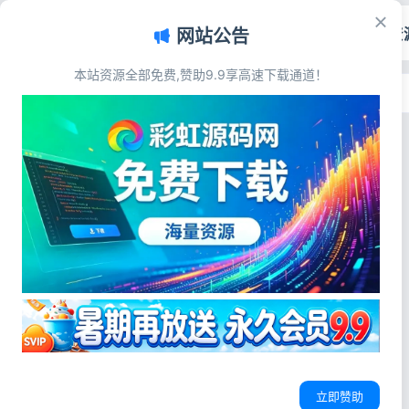
首页
源码资
网站公告
本站资源全部免费,赞助9.9享高速下载通道！
首页
>
标签：分镜协作系统
标签：分镜协作系统
视频音乐
影视脚本分镜在线协作系统源码 团队协
同剧本创作故事板管理平台
源码简介 影视脚本分镜在线协作系统
源码程序安装说明：本程序推荐
剧本管理源码
短剧分镜系统
影视制作源码
PHP7.4/PHP8.01.服务器新建网站目
录，上传源码并解压2.导入数据库文
彩虹源码网
2026-04-28
24
0
件dkewl_com.sql3.网站根目
立即赞助
录/config/db.php文件修改你的数据