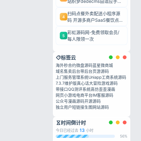
站织梦dedecms自适应手机
端源码
扫码点餐外卖配送小程序源
4
码 开源多商户SaaS餐饮点
私政策
餐系统
彩虹源码网-免费领取会员/
5
每人限领一次
标签云
海外秒合约微盘源码
蓝星微商城
域名售卖后台
带后台页游源码
上门服务管理系统
Uniapp工商系统源码
7.3.7维护版
真心话大冒险游戏源码
带接口QQ测评系统
高仿歪歪漫画
网页小游戏
电商平台IM客服源码
公众号漫画源码
开源源码
独立用户短链接
生图网站源码
时间倒计时
13
今日已经过去
小时
56%