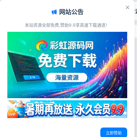
首页
源码资
网站公告
本站资源全部免费,赞助9.9享高速下载通道！
首页
>
标签：即时通讯交友App
标签：即时通讯交友App
交友直播
仿青藤之恋交友系统源码 小程序App
H5三端合一 即时通讯双向匹配婚恋社
交源码
源码简介 仿青藤之恋社交交友软件完
整源码，微信小程序、APP、H5三端
H5相亲匹配系统
即时通讯交友App
婚恋社交小程序源码
通用，搭载WebSocket即时通讯双
向心动聊天，含学历实名认证、会员
彩虹源码网
2026-07-05
15
0
充值、动态社区、多支付通道，源码
完整可用，上手简单，快速搭建优质
立即赞助
相亲交友平台。一款1比1模仿《青藤
之...