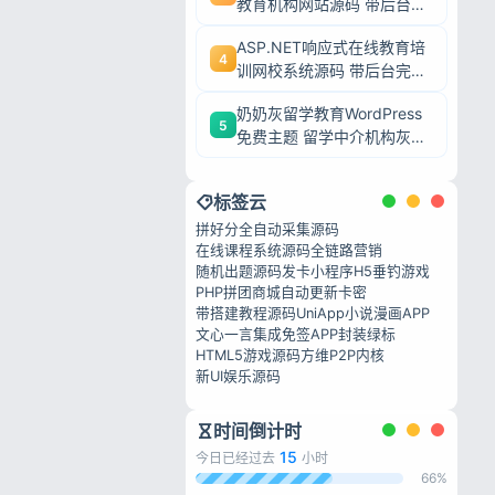
教育机构网站源码 带后台完
整模板 毕业设计可二次开发
ASP.NET响应式在线教育培
4
训网校系统源码 带后台完整
私政策
网课教学平台可二次开发
奶奶灰留学教育WordPress
5
免费主题 留学中介机构灰色
调wp网站模板
标签云
拼好分
全自动采集源码
在线课程系统源码
全链路营销
随机出题源码
发卡小程序
H5垂钓游戏
PHP拼团商城
自动更新卡密
带搭建教程源码
UniApp小说漫画APP
文心一言集成
免签APP封装绿标
HTML5游戏源码
方维P2P内核
新UI娱乐源码
时间倒计时
15
今日已经过去
小时
66%