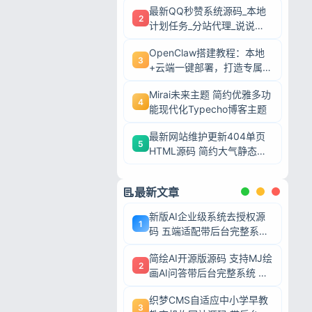
最新QQ秒赞系统源码_本地
2
计划任务_分站代理_说说赞
评自助下单平台
OpenClaw搭建教程：本地
3
+云端一键部署，打造专属AI
智能体
Mirai未来主题 简约优雅多功
4
能现代化Typecho博客主题
最新网站维护更新404单页
5
HTML源码 简约大气静态模
板
最新文章
新版AI企业级系统去授权源
1
码 五端适配带后台完整系统
可二次开发毕业设计
简绘AI开源版源码 支持MJ绘
2
画AI问答带后台完整系统 可
二次开发毕业设计
忘记密码?
织梦CMS自适应中小学早教
3