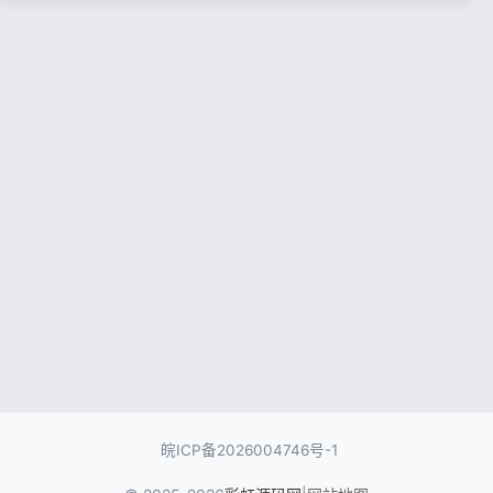
记住登录
忘记密码?
登录
用户协议
隐私政策
皖ICP备2026004746号-1