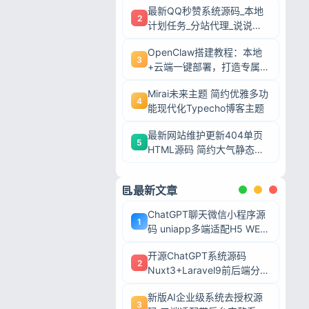
最新QQ秒赞系统源码_本地
2
计划任务_分站代理_说说赞
评自助下单平台
OpenClaw搭建教程：本地
3
+云端一键部署，打造专属AI
智能体
Mirai未来主题 简约优雅多功
4
能现代化Typecho博客主题
最新网站维护更新404单页
5
HTML源码 简约大气静态模
板
最新文章
ChatGPT聊天微信小程序源
1
码 uniapp多端适配H5 WEB
端 AI对话带后台可二开
开源ChatGPT系统源码
2
Nuxt3+Laravel9前后端分离
带后台完整系统 可二次开发
忘记密码?
新版AI企业级系统去授权源
毕业设计
3