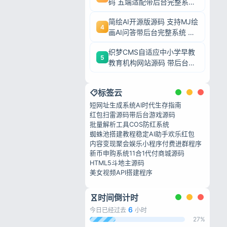
码 五端适配带后台完整系统
可二次开发毕业设计
简绘AI开源版源码 支持MJ绘
4
画AI问答带后台完整系统 可
私政策
二次开发毕业设计
织梦CMS自适应中小学早教
5
教育机构网站源码 带后台完
整模板 毕业设计可二次开发
标签云
短网址生成系统
AI时代生存指南
红包扫雷源码
带后台游戏源码
批量解析工具
COS防红系统
蜘蛛池搭建教程
稳定AI助手
欢乐红包
内容变现
聚会娱乐小程序
付费进群程序
新币申购系统
11合1代付商城源码
HTML5斗地主源码
美女视频API搭建程序
时间倒计时
6
今日已经过去
小时
27%