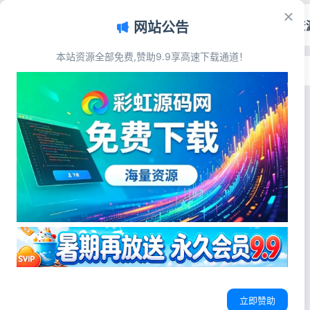
首页
源码资
网站公告
本站资源全部免费,赞助9.9享高速下载通道！
首页
>
标签：直播平台搭建教程
标签：直播平台搭建教程
交友直播
直播商城一体化系统源码 完整直播带货
平台附全套搭建教程
源码简介 最新直播系统带商城源码
附搭建教程 功能介绍： 礼物系统：
多商户直播源码
直播平台搭建教程
商城直播程序
普通礼物、豪华礼物、热门礼物、守
护礼物、幸运礼物 提现方式：统一平
彩虹源码网
2026-07-08
21
0
立即赞助
台提现日期及方式，方便用户执行充