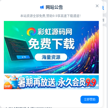
网站公告
本站资源全部免费,赞助9.9享高速下载通道！
首页
>
源码资源
>
其他源码
>
班级学生积分抽奖系统源码 日常表现记录管理
班级学生积分抽奖系统源码 日常表现记录管理程序
全开源
彩虹源码网
2026-05-19
42阅读
源码简介
搞了一个学生积分抽奖系统，可以帮助记录学生平时表现，
后台加分，扣分，学生每积累到10分，可以进行抽奖，奖品
可以自设，概率可以调整。
安装教程：
立即赞助
1.导入数据库
2.修改数据库文件config.php