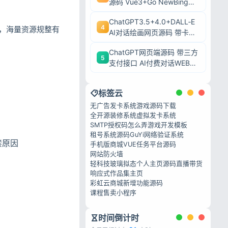
源码 Vue3+Go NewBing网
页系统无需登录直接对话
ChatGPT3.5+4.0+DALL‑E
4
，海量资源规整有
AI对话绘画网页源码 带卡密
充值后台附安装教程
ChatGPT网页端源码 带三方
5
支付接口 AI付费对话WEB系
统带后台可二开
标签云
无广告发卡系统
游戏源码下载
全开源装修系统
虚拟发卡系统
SMTP授权码怎么弄
游戏开发模板
租号系统源码
GuYi网络验证系统
禁原因
手机版商城
VUE任务平台源码
网站防火墙
轻科技玻璃拟态个人主页源码
直播带货
响应式作品集主页
彩虹云商城新增功能源码
课程售卖小程序
时间倒计时