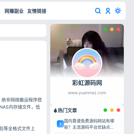
网赚副业
友情链接
彩虹源码网
www.yuanmaz.com
，绝非网络搬运程序搭
NAS内存储文件，低
热门文章
国内靠谱免费源码网站有哪
1
些？主流源码平台优缺点深
包等全格式文件上
度盘点