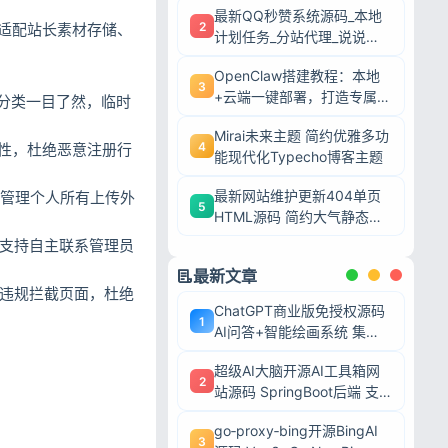
最新QQ秒赞系统源码_本地
2
适配站长素材存储、
计划任务_分站代理_说说赞
评自助下单平台
OpenClaw搭建教程：本地
3
+云端一键部署，打造专属AI
件分类一目了然，临时
智能体
Mirai未来主题 简约优雅多功
4
全性，杜绝恶意注册行
能现代化Typecho博客主题
最新网站维护更新404单页
，管理个人所有上传外
5
HTML源码 简约大气静态模
板
，支持自主联系管理员
最新文章
转违规拦截页面，杜绝
ChatGPT商业版免授权源码
1
AI问答+智能绘画系统 集成
用户付费充值整套运营源码
超级AI大脑开源AI工具箱网
2
站源码 SpringBoot后端 支
持AI聊天AI绘画多模型对接
go‑proxy‑bing开源BingAI
3