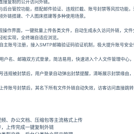
直接复制的公开访问外链。
与后台管控功能，搭配邮件验证、违规拦截、账号封禁等风控功能，
频外链搭建、个人图床搭建等多种使用场景。
洁直观操作界面，一键批量上传各类文件，自动生成永久访问外链，文
轻松实现，全终端自适应浏览。
支持自主账号注册，接入SMTP邮箱验证码验证机制，极大提升账号安
支持用户名、邮箱双方式登录，简洁易用，快速进入个人文件管理中心
页账号违规被封禁后，用户登录自动弹出封禁提醒，清晰展示封禁缘由
页面上传账号封禁后，其名下所有文件外链自动失效，访客访问直接跳
视频、办公文档、压缩包等主流格式上传
传，上传完成一键复制外链