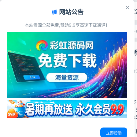
首页
源码资
网站公告
本站资源全部免费,赞助9.9享高速下载通道！
文章目录
首页
>
源码资源
>
上传下
源码简介
云智文件外链
源码展示
源码下载
彩虹源码网
2026-05-19
更新于
源码简介
云智文件外链系统 
建部署于NAS设备
成本实现大文件外链
系统简介
整体界面清爽明亮，
立即赞助