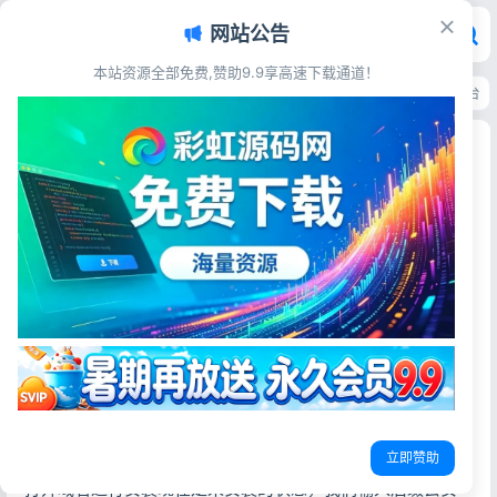
网站公告
本站资源全部免费,赞助9.9享高速下载通道！
首页
>
源码资源
>
电子商务
>
逍遥商城系统最新版源码 全开源B2C电商平台
逍遥商城系统最新版源码 全开源B2C电商平台可二
开
彩虹源码网
2026-05-19
30阅读
源码简介
今天给大家实战搭建一下逍遥商城系统最
新版1.13这个版本是无授权的，拿去用就可以了
搭建教程
立即赞助
1.创建网站，上传源码至网站根目录，解压、解压完成后直接
打开域名进行安装现在是未安装的状态，我们输入后缀去安