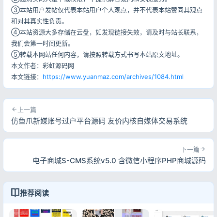
③本站用户发帖仅代表本站用户个人观点，并不代表本站赞同其观点
和对其真实性负责。
④本站资源大多存储在云盘，如发现链接失效，请及时与站长联系，
我们会第一时间更新。
⑤转载本网站任何内容，请按照转载方式书写本站原文地址。
本文作者：彩虹源码网
本文链接：
https://www.yuanmaz.com/archives/1084.html
上一篇
仿鱼爪新媒账号过户平台源码 友价内核自媒体交易系统
下一篇
电子商城S-CMS系统v5.0 含微信小程序PHP商城源码
推荐阅读