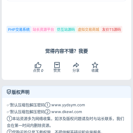
PHP交易系统
站长资源平台
仿互站源码
虚拟交易商城
友价T5源码
觉得内容不错？我要
登录
没有账号？立即注册
点赞
0
赞赏
分享
收藏
版权声明
记住登录
忘记密码?
✅默认压缩包解压密码①:www.yydsym.com
✅默认压缩包解压密码②:www.dkewl.com
登录
①本站资源多为网络收集，如涉及版权问题请及时与站长联系，我们
会在第一时间内删除资源。
用户协议
隐私政策
②您购买的只是下载权限，不提供解答疑问和安装服务。