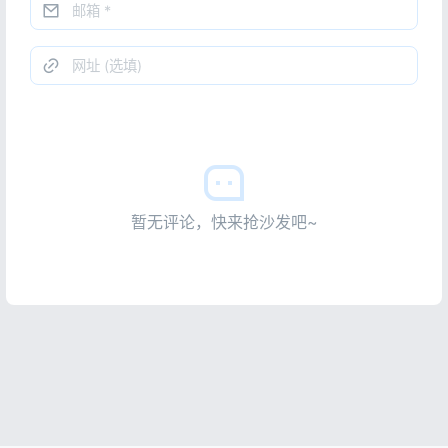
暂无评论，快来抢沙发吧~