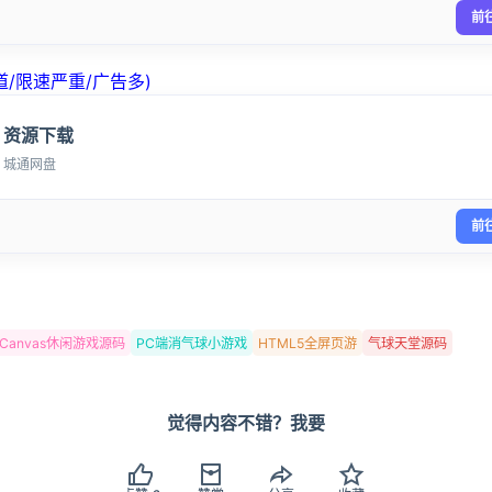
前
/限速严重/广告多)
资源下载
登录
城通网盘
没有账号？立即注册
前
记住登录
Canvas休闲游戏源码
PC端消气球小游戏
HTML5全屏页游
气球天堂源码
登录
觉得内容不错？我要
用户协议
隐