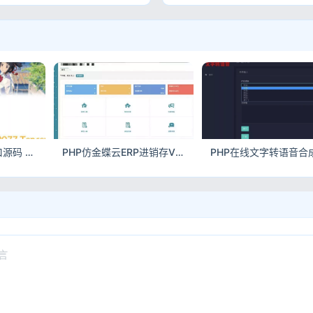
PHP图片版Ping接口源码 上传即用 返回图片结果
PHP仿金蝶云ERP进销存V8源码 多仓版网络版 含扫描枪入库