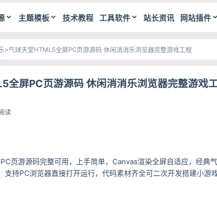
源
主题模板
技术教程
工具软件
站长资讯
网站插件
乐
>
气球天堂HTML5全屏PC页游源码 休闲消消乐浏览器完整游戏工程
L5全屏PC页游源码 休闲消消乐浏览器完整游戏
0阅读
屏PC页游源码完整可用，上手简单，Canvas渲染全屏自适应，经典
，支持PC浏览器直接打开运行，代码素材齐全可二次开发搭建小游