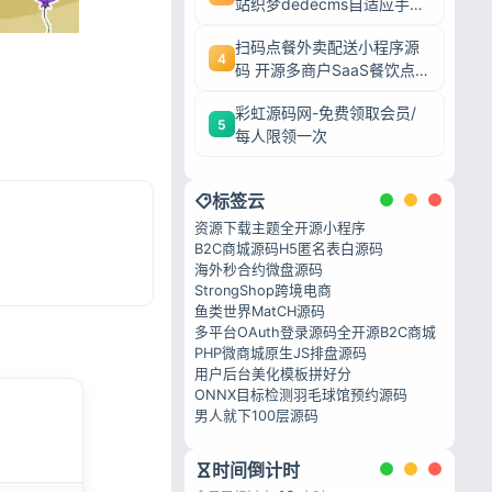
站织梦dedecms自适应手机
端源码
扫码点餐外卖配送小程序源
4
码 开源多商户SaaS餐饮点
餐系统
彩虹源码网-免费领取会员/
5
每人限领一次
标签云
资源下载主题
全开源小程序
B2C商城源码
H5匿名表白源码
海外秒合约微盘源码
StrongShop跨境电商
鱼类世界MatCH源码
多平台OAuth登录源码
全开源B2C商城
PHP微商城
原生JS排盘源码
用户后台美化模板
拼好分
ONNX目标检测
羽毛球馆预约源码
男人就下100层源码
时间倒计时