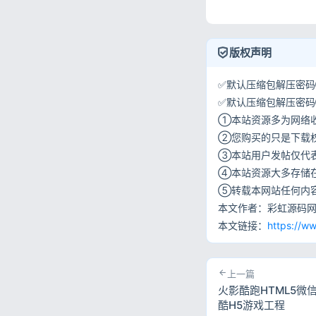
版权声明
✅默认压缩包解压密码①:
✅默认压缩包解压密码②:w
①本站资源多为网络
②您购买的只是下载
③本站用户发帖仅代
④本站资源大多存储
⑤转载本网站任何内
本文作者：彩虹源码
本文链接：
https://w
上一篇
火影酷跑HTML5微
酷H5游戏工程