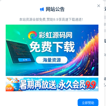
首页
源码资
网站公告
本站资源全部免费,赞助9.9享高速下载通道！
文章目录
首页
>
源码资源
>
游戏娱
源码简介
气球天堂HTM
源码展示
源码下载
彩虹源码网
2026-07-01
1
源码简介
气球天堂HTML5全
具、关卡、积分系统
源码展示
立即赞助