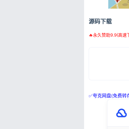
源码下载
🔥永久赞助9.9(高速
✅夸克网盘(免费转存