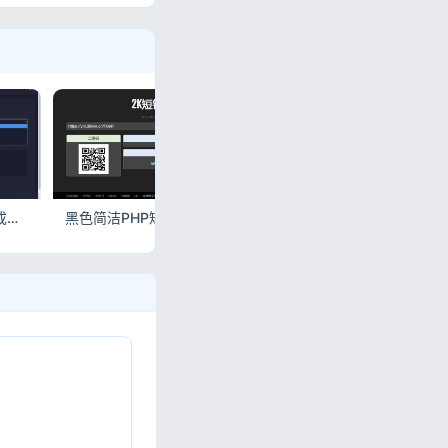
PHP在线文字转语音合成源码 基于百度API
黑色简洁PHP短网址源码 带统计密码保护
精美UI版iApp对接HYBBS论坛APP源码