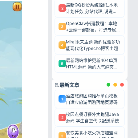
最新QQ秒赞系统源码_本地
2
计划任务_分站代理_说说赞
评自助下单平台
OpenClaw搭建教程：本地
3
+云端一键部署，打造专属AI
智能体
Mirai未来主题 简约优雅多功
4
能现代化Typecho博客主题
最新网站维护更新404单页
5
HTML源码 简约大气静态模
板
最新文章
酒店旅游团购推荐单页模板
1
自适应旅游团购落地页源码
校园点餐订餐外卖跑腿Java
2
源码 学生食堂代取配送系统
餐饮美食小吃火锅店加盟网
3