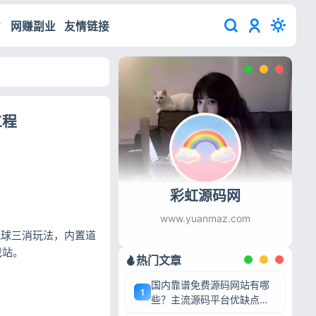
网赚副业
友情链接
工程
彩虹源码网
www.yuanmaz.com
气球三消玩法，内置道
戏站。
热门文章
国内靠谱免费源码网站有哪
1
些？主流源码平台优缺点深
度盘点