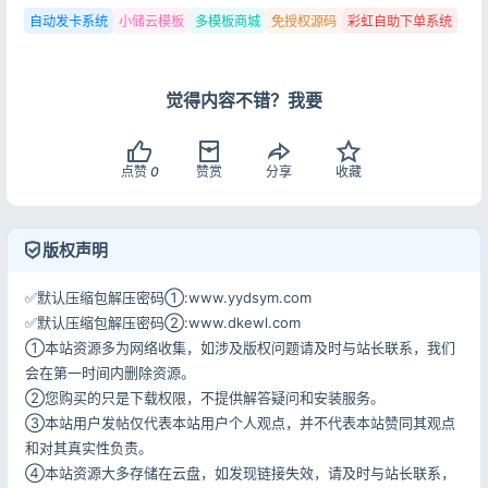
自动发卡系统
小储云模板
多模板商城
免授权源码
彩虹自助下单系统
觉得内容不错？我要
点赞
0
赞赏
分享
收藏
登录
没有账号？立即注册
版权声明
✅默认压缩包解压密码①:www.yydsym.com
✅默认压缩包解压密码②:www.dkewl.com
①本站资源多为网络收集，如涉及版权问题请及时与站长联系，我们
记住登录
忘记密码?
会在第一时间内删除资源。
登录
②您购买的只是下载权限，不提供解答疑问和安装服务。
③本站用户发帖仅代表本站用户个人观点，并不代表本站赞同其观点
和对其真实性负责。
用户协议
隐私政策
④本站资源大多存储在云盘，如发现链接失效，请及时与站长联系，