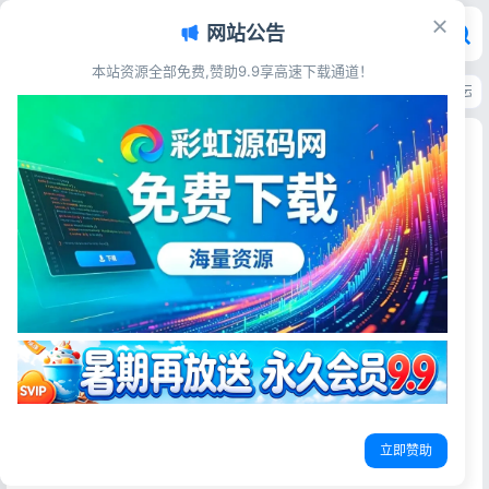
网站公告
本站资源全部免费,赞助9.9享高速下载通道！
首页
>
源码资源
>
电子商务
>
彩虹自助下单系统v6.7.5 免授权多模板 小储云
彩虹自助下单系统v6.7.5 免授权多模板 小储云商城
源码
彩虹源码网
2026-05-23
30阅读
源码简介
最新完整免授权彩虹源码（多模板+小储云商城模板）6.7.5
无差错，免授权，功能齐全，模板齐全。
今天时间不够,不测试了,拿去自己搭建测试吧。
立即赞助