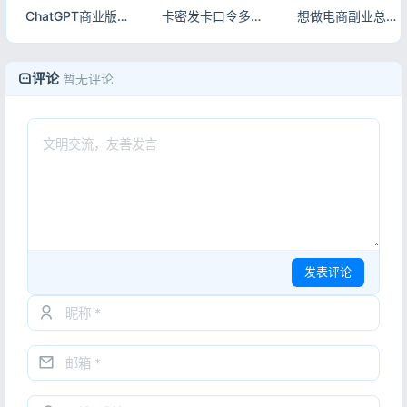
ChatGPT商业版免授权源码 AI问答+智能绘画系统 集成用户付费充值整套运营源码
卡密发卡口令多功能小程序源码 自动发卡流量主小程序系统
想做电商副业总踩坑？这套电子商务源码合集，个人站长也能稳赚！
评论
暂无评论
发表评论