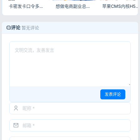
卡密发卡口令多功能小程序源码 自动发卡流量主小程序系统
想做电商副业总踩坑？这套电子商务源码合集，个人站长也能稳赚！
苹果CMS内核H5漫画小说系统源码 三级分销+公众号对接
评论
暂无评论
发表评论