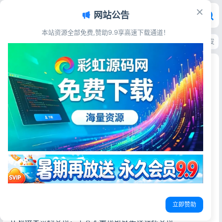
网站公告
本站资源全部免费,赞助9.9享高速下载通道！
首页
>
源码资源
>
发卡系统
>
PHP自动发卡系统源码 支持对接微信公众号发
PHP自动发卡系统源码 支持对接微信公众号发卡平
台
彩虹源码网
2026-05-31
更新于2026-06-26
26阅读
源码简介
1.功能亮点
a.对接微信公众号（个人订阅号也可以），实现快速购买，快
速查询卡密，更加方便快捷
b.不仅支持卡密类商品，还支持固定卡密类和代充类商品
立即赞助
c.优惠券和满减活动，增强用户粘性
d.对接免签约支付，个人无需也可以实现轻松支付