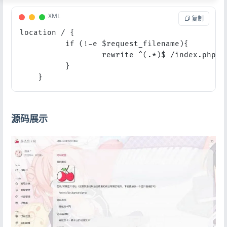
XML
 复制
location / {

          if (!-e $request_filename){

                  rewrite ^(.*)$ /index.php?s=
          }

    }
源码展示