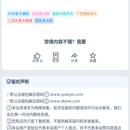
PHP发卡源码
自动发卡网
虚拟卡密平台
个性模板发卡
二次元发卡系统
荔枝发卡网
觉得内容不错？我要
登录
点赞
0
赞赏
分享
收藏
没有账号？立即注册
版权声明
✅默认压缩包解压密码①:www.yydsym.com
记住登录
忘记密码?
✅默认压缩包解压密码②:www.dkewl.com
①本站资源多为网络收集，如涉及版权问题请及时与站长联系，我们
登录
会在第一时间内删除资源。
②您购买的只是下载权限，不提供解答疑问和安装服务。
用户协议
隐私政策
③本站用户发帖仅代表本站用户个人观点，并不代表本站赞同其观点