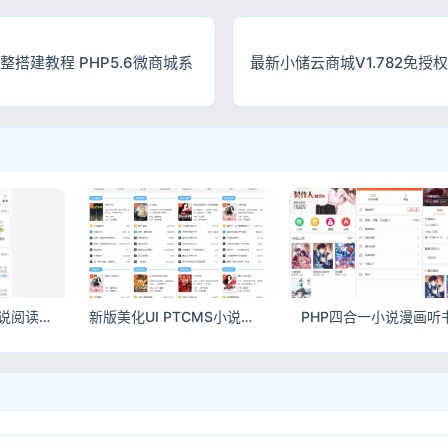
整搭建教程 PHP5.6微商城系
最新小储云商城V1.782免授
精美UI版PTCMS小说阅读源码 配套全套现成采集规则
新版美化UI PTCMS小说源码 自带全套采集规则漏洞修复完整版