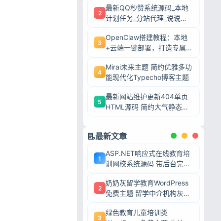
最新QQ秒赞系统源码_本地
2
计划任务_分站代理_说说赞
评自助下单平台
OpenClaw搭建教程：本地
3
+云端一键部署，打造专属AI
智能体
Mirai未来主题 简约优雅多功
4
能现代化Typecho博客主题
最新网站维护更新404单页
5
HTML源码 简约大气静态模
板
最新文章
ASP.NET响应式在线教育培
1
训网校系统源码 带后台完整
网课教学平台可二次开发
奶奶灰留学教育WordPress
2
免费主题 留学中介机构灰色
调wp网站模板
绿色教育儿童培训类
3