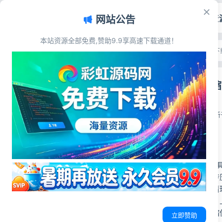
首页
源码资
网站公告
本站资源全部免费,赞助9.9享高速下载通道！
文章目录
首页
>
源码资源
>
上传下
源码简介
7-Zip极限
源码展示
功能说明
彩虹源码网
技术架构说明
2026-05-28
更新于
源码下载
源码简介
单文件 PHP 压缩
支持全格式文件上传
附带临时文件定时清
操作界面简洁易懂，
问题，日常文件压缩
立即赞助