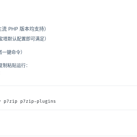
（主流 PHP 版本均支持）
宝塔默认配置即可满足）
宝塔一键命令）
 复制粘贴运行：
x
y p7zip p7zip-plugins
登录
没有账号？立即注册