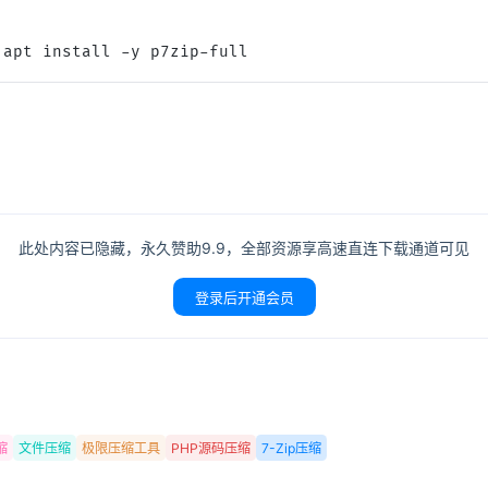
 apt install -y p7zip-full
记住登录
登录
用户协议
隐
此处内容已隐藏，永久赞助9.9，全部资源享高速直连下载通道可见
登录后开通会员
缩
文件压缩
极限压缩工具
PHP源码压缩
7-Zip压缩