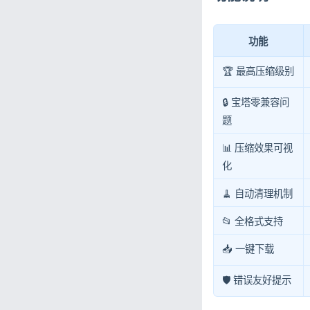
功能
🏆 最高压缩级别
🔒 宝塔零兼容问
题
📊 压缩效果可视
化
🧹 自动清理机制
📂 全格式支持
📥 一键下载
🛡️ 错误友好提示