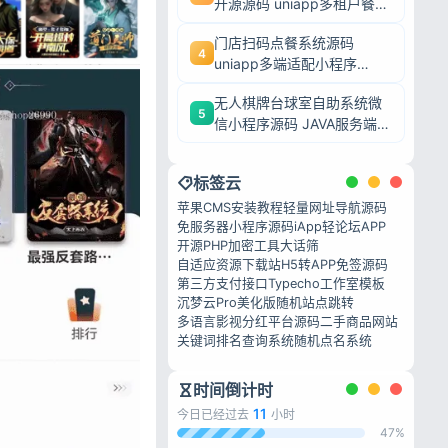
开源源码 uniapp多租户餐饮
平台 支持商家入驻
门店扫码点餐系统源码
4
uniapp多端适配小程序
+H5+APP 餐饮堂食外卖收
无人棋牌台球室自助系统微
银全套源码
5
信小程序源码 JAVA服务端全
开源24小时无人值守
标签云
苹果CMS安装教程
轻量网址导航源码
免服务器小程序源码
iApp轻论坛APP
开源PHP加密工具
大话筛
自适应资源下载站
H5转APP免签源码
第三方支付接口
Typecho工作室模板
沉梦云Pro美化版
随机站点跳转
多语言影视分红平台源码
二手商品网站
关键词排名查询系统
随机点名系统
时间倒计时
11
今日已经过去
小时
47%