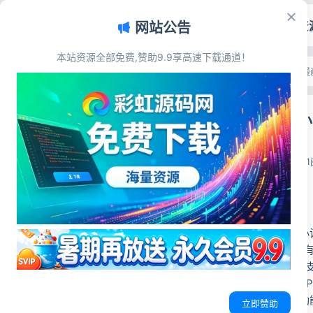
首页
源码资
网站公告
本站资源全部免费,赞助9.9享高速下载通道！
文章目录
首页
>
源码资源
>
小说漫
源码简介
全新UniAp
源码展示
源码下载
彩虹源码网
2026-05-31
1
源码简介
价值980的uniap
1、三端合一：系统有P
2、支付渠道丰富：
3、开源无限：代码
4、会员阅读/月票功
立即赞助