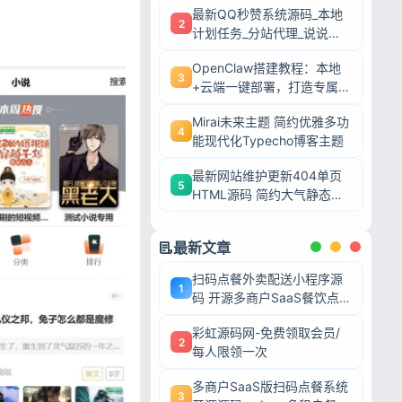
最新QQ秒赞系统源码_本地
2
计划任务_分站代理_说说赞
评自助下单平台
OpenClaw搭建教程：本地
3
+云端一键部署，打造专属AI
智能体
Mirai未来主题 简约优雅多功
4
能现代化Typecho博客主题
最新网站维护更新404单页
5
HTML源码 简约大气静态模
板
最新文章
扫码点餐外卖配送小程序源
1
码 开源多商户SaaS餐饮点
餐系统
彩虹源码网-免费领取会员/
2
每人限领一次
多商户SaaS版扫码点餐系统
3