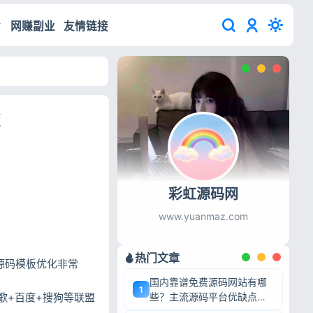
网赚副业
友情链接
版
彩虹源码网
www.yuanmaz.com
热门文章
见源码模板优化非常
国内靠谱免费源码网站有哪
1
歌+百度+搜狗等联盟
些？主流源码平台优缺点深
度盘点