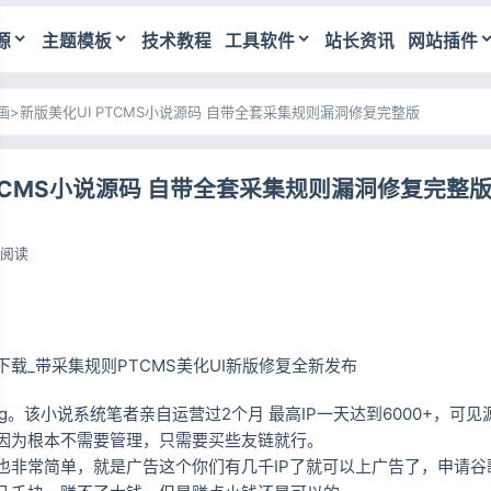
源
主题模板
技术教程
工具软件
站长资讯
网站插件
画
>
新版美化UI PTCMS小说源码 自带全套采集规则漏洞修复完整版
PTCMS小说源码 自带全套采集规则漏洞修复完整
5阅读
载_带采集规则PTCMS美化UI新版修复全新发布
g。该小说系统笔者亲自运营过2个月 最高IP一天达到6000+，可
因为根本不需要管理，只需要买些友链就行。
也非常简单，就是广告这个你们有几千IP了就可以上广告了，申请谷