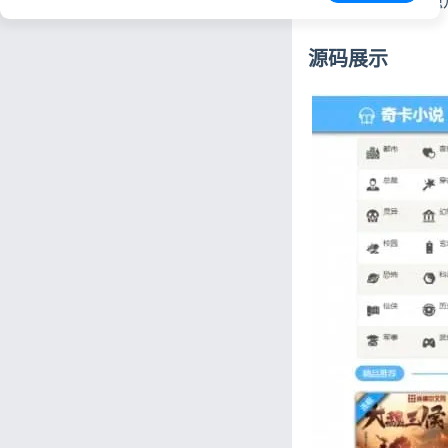
的广告，每个月稳稳
源码展示