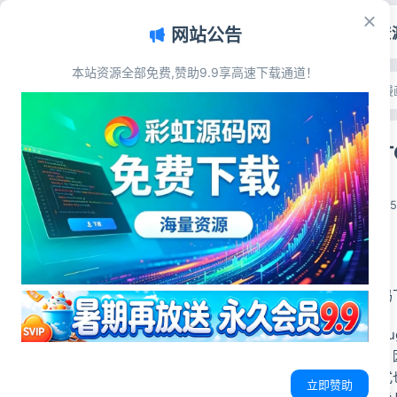
首页
源码资
网站公告
本站资源全部免费,赞助9.9享高速下载通道！
文章目录
首页
>
源码资源
>
小说漫
源码简介
新版美化UI 
源码展示
源码下载
彩虹源码网
2026-06-04
1
源码简介
最新修复版小说源码下
修复了后门和几个bu
好，适合懒人运营，
盈利方式：变现方式
立即赞助