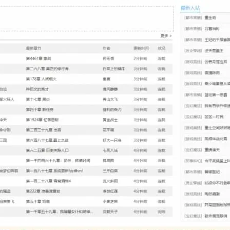
登录
没有账号？立即注册