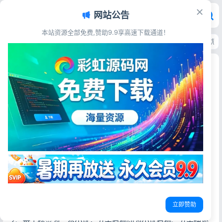
网站公告
本站资源全部免费,赞助9.9享高速下载通道！
首页
>
主题模板
>
WordPress
>
WordPress免费小说主题XSnov 自带SEO
WordPress免费小说主题XSnov 自带SEO优化附
搭建部署教程
彩虹源码网
2026-06-05
22阅读
源码简介
XSnov主题是一款支持多本小说的小说站主题，界面简洁大
方，配置简单，可快速搭建小说网站。
自带SEO功能，且专门为小说站点的特性做过优化，非常强
大！
立即赞助
1、支持多本小说，而且小说数量无限制。
2、每个标签为一本小说，分类名称即为小说名称、分类描述