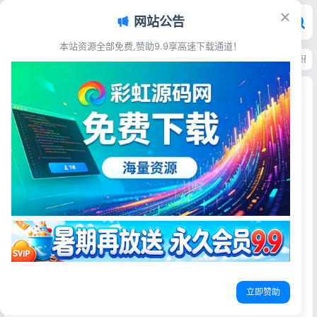
网站公告
本站资源全部免费,赞助9.9享高速下载通道！
首页
>
源码资源
>
AI工具源码
>
PaddleOCRv5 文字识别 易语言完整调用源码
PaddleOCRv5 文字识别 易语言完整调用源码
彩虹源码网
2026-06-07
17阅读
源码简介
彩虹源码网分享PaddleOCRv5版本易语言调用全套源码，附
带DLL声明、调用示例、依赖文件清单与两种调用方案，源码
完整可用，上手简单，支持本地离线图片、截图文字识别，
适配CPU/GPU环境。
立即赞助
本次更新内容：