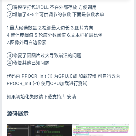
①将模型打包进DLL 不在外部存放 方便调用
②增加了4-5个可供调节的参数 下面是参数表单
1.最大候选数量 2.检测最大边长 3.图片方向
4.置信度阈值 5.轮廓分数阈值 6.文本框扩展比例
7.图像外周白边像素
③修复了因图片过大导致崩溃的问题
④修复其他已知问题
代码内 PPOCR_Init (1) 为GPU加载 加载较慢 可自行改为
PPOCR_Init (-1) 使用CPU加载进行测试
如果初始化失败请下载支持库 安装
源码展示