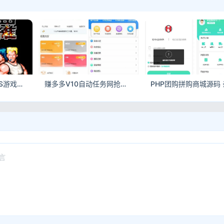
纯手工编写魂斗罗JS游戏源码 网页版经典魂斗罗小游戏
赚多多V10自动任务网抢单源码 会员自营版附搭建视频教程