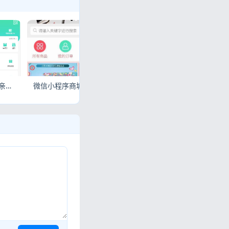
PHP团购拼购商城源码 亲测完美版拼团电商系统
微信小程序商城源码 开源版附搭建安装教程ThinkPHP5.1
某猪微店状元分销V2.0钻石版 全开源纯净安装版微商城源码