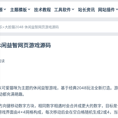
源
主题模板
技术教程
工具软件
站长资讯
网站插件
乐
>
大脸猫2048 休闲益智网页游戏源码
 休闲益智网页游戏源码
阅读
款以可爱猫咪为主题的休闲益智游戏，基于经典2048玩法全新打造。
动都充满萌趣。
方向键移动数字方块，相同数字相遇时会合并成更大的数字，目标是合
。游戏界面由4×4网格构成，每次移动后会在空白格随机生成2或4，