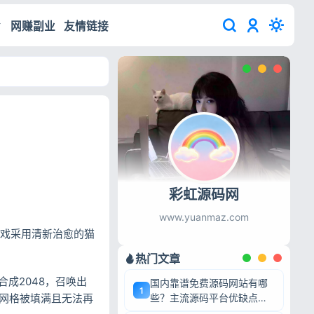
网赚副业
友情链接
彩虹源码网
www.yuanmaz.com
游戏采用清新治愈的猫
热门文章
成2048，召唤出
国内靠谱免费源码网站有哪
1
当网格被填满且无法再
些？主流源码平台优缺点深
度盘点