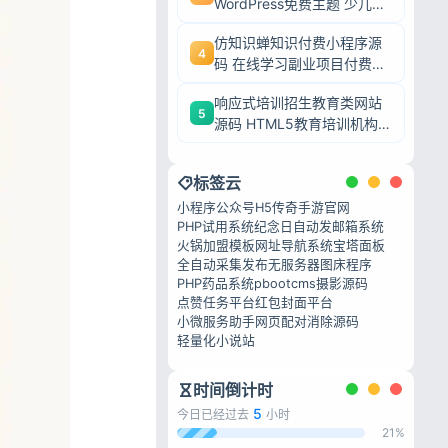
WordPress免费主题 少儿培
训机构网站模板
仿知识蝉知识付费小程序源
4
码 在线学习副业项目付费系
统源码
响应式培训招生教育类网站
5
源码 HTML5教育培训机构
织梦模板
标签云
小程序公众号H5
传奇手游官网
PHP试用系统
纪念日自动发邮箱系统
火锅加盟模板
网址导航系统
宝塔面板
全自动采集发布
无服务器图床程序
PHP药品系统
pbootcms摄影源码
点赞任务平台
红包封面平台
小微服务助手
网页配对消除源码
轻量化小说站
时间倒计时
5
今日已经过去
小时
21%