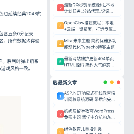
最新QQ秒赞系统源码_本地
2
计划任务_分站代理_说说赞
也延续经典2048的
评自助下单平台
OpenClaw搭建教程：本地
3
+云端一键部署，打造专属AI
包含五条0分记录
智能体
Mirai未来主题 简约优雅多功
名。所有数据均存储
4
能现代化Typecho博客主题
最新网站维护更新404单页
启。胜利时弹出萌系
5
HTML源码 简约大气静态模
与游戏风格一致。
板
最新文章
ASP.NET响应式在线教育培
1
训网校系统源码 带后台完整
网课教学平台可二次开发
奶奶灰留学教育WordPress
2
免费主题 留学中介机构灰色
调wp网站模板
绿色教育儿童培训类
3