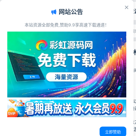
首页
源码资
网站公告
本站资源全部免费,赞助9.9享高速下载通道！
文章目录
首页
>
源码资源
>
游戏娱
源码简介
大脸猫2048
源码展示
源码下载
彩虹源码网
2026-06-10
9
源码简介
大脸猫2048 是一
咪元素，让每一次滑
核心玩法：通过键盘
“宇宙无敌大猫咪”
立即赞助