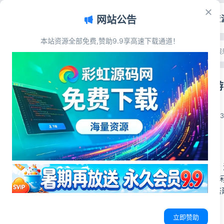
首页
源码资
网站公告
本站资源全部免费,赞助9.9享高速下载通道！
文章目录
首页
>
源码资源
>
游戏娱
源码简介
70款合集H5
源码展示
源码下载
彩虹源码网
2026-06-10
2
源码简介
70+个H5游戏资
内含70款热门H5
上手简单，可直接搭
立即赞助
源码展示