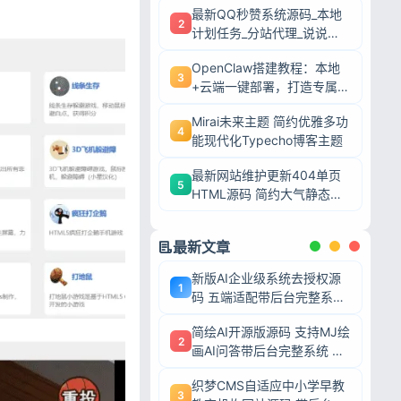
最新QQ秒赞系统源码_本地
2
计划任务_分站代理_说说赞
评自助下单平台
OpenClaw搭建教程：本地
3
+云端一键部署，打造专属AI
智能体
Mirai未来主题 简约优雅多功
4
能现代化Typecho博客主题
最新网站维护更新404单页
5
HTML源码 简约大气静态模
板
最新文章
新版AI企业级系统去授权源
1
码 五端适配带后台完整系统
可二次开发毕业设计
简绘AI开源版源码 支持MJ绘
2
画AI问答带后台完整系统 可
二次开发毕业设计
织梦CMS自适应中小学早教
3