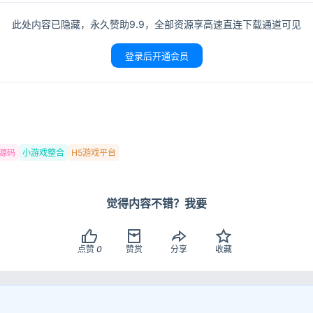
此处内容已隐藏，永久赞助9.9，全部资源享高速直连下载通道可见
登录后开通会员
登录
没有账号？立即注册
戏源码
小游戏整合
H5游戏平台
记住登录
登录
觉得内容不错？我要
用户协议
隐
点赞
0
赞赏
分享
收藏