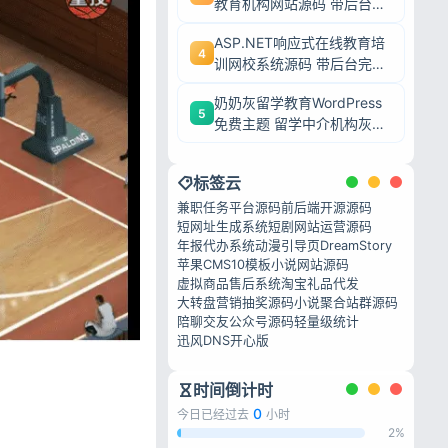
教育机构网站源码 带后台完
整模板 毕业设计可二次开发
ASP.NET响应式在线教育培
4
训网校系统源码 带后台完整
网课教学平台可二次开发
奶奶灰留学教育WordPress
5
免费主题 留学中介机构灰色
调wp网站模板
标签云
兼职任务平台源码
前后端开源源码
短网址生成系统
短剧网站运营源码
年报代办系统
动漫引导页
DreamStory
苹果CMS10模板
小说网站源码
虚拟商品售后系统
淘宝礼品代发
大转盘营销抽奖源码
小说聚合站群源码
陪聊交友公众号源码
轻量级统计
迅风DNS开心版
时间倒计时
0
今日已经过去
小时
2%