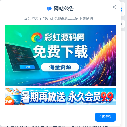
网站公告
本站资源全部免费,赞助9.9享高速下载通道！
首页
>
源码资源
>
游戏娱乐
>
300款网页小游戏H5小游戏大全合集 完整运营
300款网页小游戏H5小游戏大全合集 完整运营源
码
彩虹源码网
2026-06-10
25阅读
源码简介
这是一款网页小游戏大全合集整理都在里面了，里面实际上
是200多款将近300款左右整理，直接丢服务器里，绑定域名
访问就可以玩，喜欢的自行部署吧！
精选300款网页H5小游戏合集，涵盖休闲、益智、对战等多
立即赞助
种类型，即点即玩无需下载，源码完整可用，上手简单，配
套管理后台，适配电脑与手机端，轻松搭建小游戏站点。