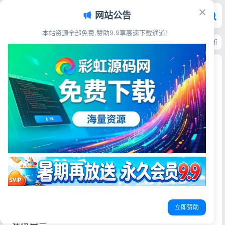
网站公告
本站资源全部免费,赞助9.9享高速下载通道！
首页
>
源码资源
>
游戏娱乐
>
时空战场卡牌回合源码 Unity服务端Lua 带充
时空战场卡牌回合源码 Unity服务端Lua 带充值可
直接运营
彩虹源码网
2026-06-10
25阅读
源码简介
时空战场卡牌回合手游源码，Unity客户端+Lua服务端完整架
构，含卡牌收集、回合战斗、角色养成、装备系统等核心玩
法，自带充值与后台管理，源码完整可用，上手简单，支持
二次开发与快速上线。
立即赞助