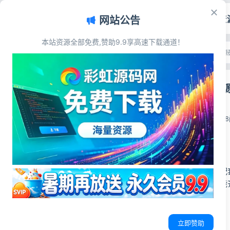
首页
源码资
网站公告
本站资源全部免费,赞助9.9享高速下载通道！
文章目录
首页
>
源码资源
>
其他源
源码简介
梦幻付费进群
安装教程
源码展示
彩虹源码网
源码下载
2026-06-16
1
源码简介
梦幻付费进群程序配
查询、会员管理功能
安装教程
立即赞助