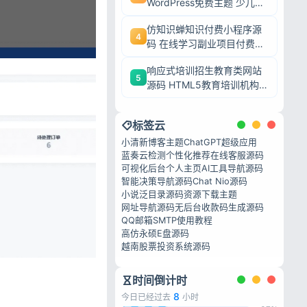
WordPress免费主题 少儿培
训机构网站模板
仿知识蝉知识付费小程序源
4
码 在线学习副业项目付费系
统源码
响应式培训招生教育类网站
5
源码 HTML5教育培训机构
织梦模板
标签云
小清新博客主题
ChatGPT超级应用
蓝奏云检测
个性化推荐
在线客服源码
可视化后台个人主页
AI工具导航源码
智能决策导航源码
Chat Nio源码
小说泛目录源码
资源下载主题
网址导航源码
无后台收款码生成源码
QQ邮箱SMTP使用教程
高仿永硕E盘源码
越南股票投资系统源码
时间倒计时
8
今日已经过去
小时