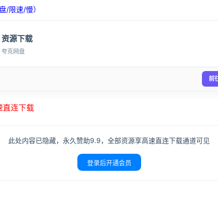
盘/限速/慢）
资源下载
夸克网盘
前
高速直连下载
登录
没有账号？立即注册
此处内容已隐藏，永久赞助9.9，全部资源享高速直连下载通道可见
登录后开通会员
记住登录
登录