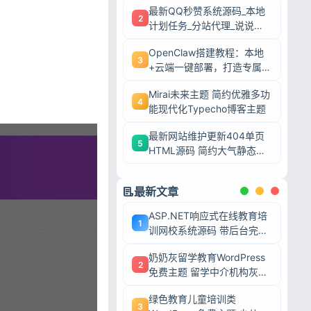
最新QQ秒赞系统源码_本地
2
计划任务_分站代理_说说赞
评自助下单平台
OpenClaw搭建教程：本地
3
+云端一键部署，打造专属AI
智能体
Mirai未来主题 简约优雅多功
4
能现代化Typecho博客主题
最新网站维护更新404单页
5
HTML源码 简约大气静态模
板
最新文章
ASP.NET响应式在线教育培
1
训网校系统源码 带后台完整
网课教学平台可二次开发
奶奶灰留学教育WordPress
2
免费主题 留学中介机构灰色
调wp网站模板
绿色教育儿童培训类
3