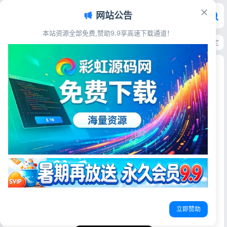
网站公告
本站资源全部免费,赞助9.9享高速下载通道！
首页
>
源码资源
>
图片 QQ
>
个人图床外链生成优化版源码 带管理后台稳定高
个人图床外链生成优化版源码 带管理后台稳定高清
外链直连
彩虹源码网
2026-06-16
更新于2026-07-02
16阅读
源码简介
个人图床外链生成优化版 带后台优化了一下 源码上传后访问
首页安装即可，无需数据库
源码展示
立即赞助