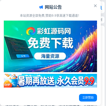
网站公告
本站资源全部免费,赞助9.9享高速下载通道！
首页
>
源码资源
>
其他源码
>
线上线下知识付费小程序开源源码 课程售卖预
线上线下知识付费小程序开源源码 课程售卖预约授
课带管理后台
彩虹源码网
2026-06-16
18阅读
源码简介
最新全开源运营级知识付费系统，涵盖约兑换码，一键批量
生成戈上线下课程;课程支持限免活动、课程兑换码;包含视频
课程、音频课程、文章章课程、章节设置;课程支持免费、
VIPS免费、单独购买等方式，支持自定义会员系统、推广返
立即赞助
佣、内容容管理、市场营销、优惠卷、分享海报、圈子广场
话题评论、分销设置、提现设置、等等功能模块，支持微信