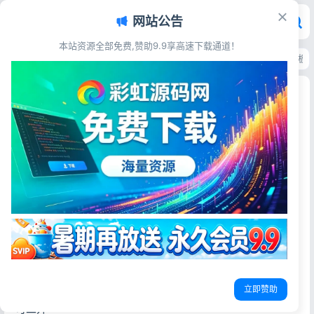
网站公告
本站资源全部免费,赞助9.9享高速下载通道！
首页
>
源码资源
>
电子商务
>
新版11合1代付商城系统源码 11套主流平台模
新版11合1代付商城系统源码 11套主流平台模板全
开源无加密带管理后台
彩虹源码网
2026-06-16
27阅读
源码简介
对比前面一个版本，这个版本主要更新了携程、滴滴二个模
板，增加了支付宝当面付功能（前面的版本只支持手机网站
支付接口）
立即赞助
全新十一合一代付商城系统源码，node项目，全开源无加密
可二开