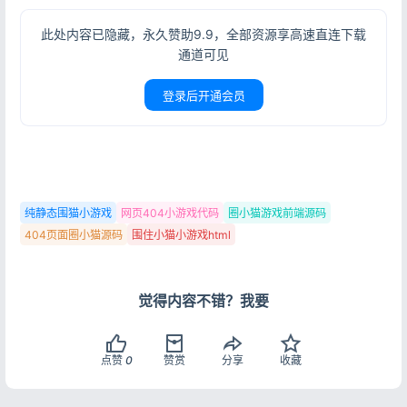
此处内容已隐藏，永久赞助9.9，全部资源享高速直连下载
通道可见
登录
没有账号？立即注册
登录后开通会员
记住登录
忘记密码?
纯静态围猫小游戏
网页404小游戏代码
圈小猫游戏前端源码
登录
404页面圈小猫源码
围住小猫小游戏html
用户协议
隐私政策
觉得内容不错？我要
点赞
0
赞赏
分享
收藏