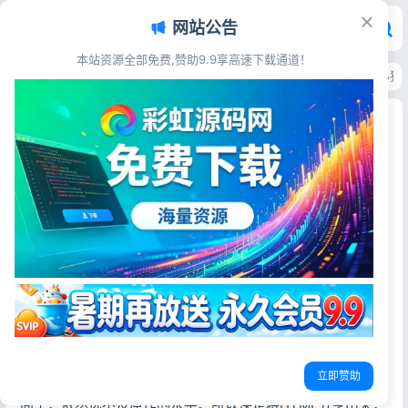
网站公告
本站资源全部免费,赞助9.9享高速下载通道！
首页
>
源码资源
>
游戏娱乐
>
围住小猫小游戏HTML源码 404页面内嵌圈小
围住小猫小游戏HTML源码 404页面内嵌圈小猫益
智小游戏纯前端免后台
彩虹源码网
2026-06-16
更新于2026-06-16
8阅读
源码简介
这个游戏做得非常成功，我闲暇时总会忍不住玩上一会儿。
真的很感谢，能让人在紧张的工作间隙坐下来放松一下。再
次，自从DeepSeek发布后，我曾尝试复刻这个小游戏，但效
果不理想。后来一时兴起，买了学生认证的Gemini 3，想第
立即赞助
一时间重新复刻。经过多次调试，我觉得已经没什么提升空
间了，依然远不及原作的水平。所以决定将HTML分享出来，