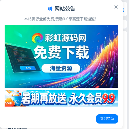
网站公告
本站资源全部免费,赞助9.9享高速下载通道！
首页
>
源码资源
>
其他源码
>
网站维护停运通知静态页面源码
网站维护停运通知静态页面源码
彩虹源码网
2026-06-16
15阅读
源码简介
简约网站维护停运通知页面源码，自适应手机电脑，样式美
观无多余插件，源码完整可用，上手简单
一个HTML单页网站停运源码，页面简洁美观，自适应手机和
电脑端
首页内容在index文件里面修改，无后台
立即赞助