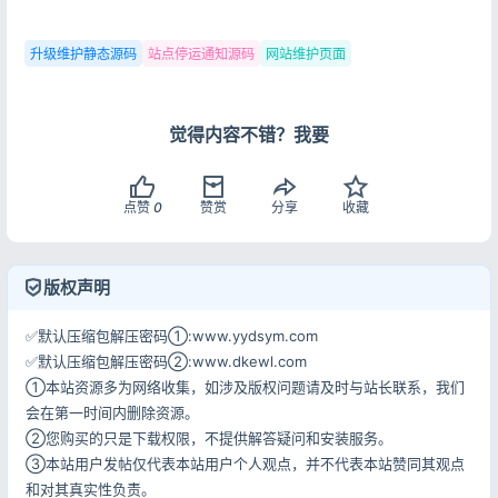
升级维护静态源码
站点停运通知源码
网站维护页面
记住登录
忘记密码?
觉得内容不错？我要
登录
点赞
0
赞赏
分享
收藏
用户协议
隐私政策
版权声明
✅默认压缩包解压密码①:www.yydsym.com
✅默认压缩包解压密码②:www.dkewl.com
①本站资源多为网络收集，如涉及版权问题请及时与站长联系，我们
会在第一时间内删除资源。
②您购买的只是下载权限，不提供解答疑问和安装服务。
③本站用户发帖仅代表本站用户个人观点，并不代表本站赞同其观点
和对其真实性负责。