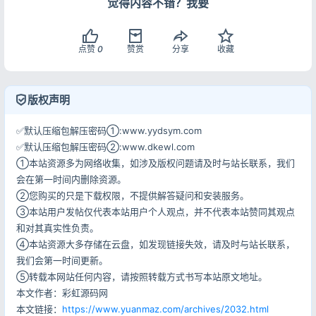
觉得内容不错？我要
点赞
0
赞赏
分享
收藏
登录
版权声明
没有账号？立即注册
✅默认压缩包解压密码①:www.yydsym.com
✅默认压缩包解压密码②:www.dkewl.com
①本站资源多为网络收集，如涉及版权问题请及时与站长联系，我们
会在第一时间内删除资源。
记住登录
忘记密码?
②您购买的只是下载权限，不提供解答疑问和安装服务。
③本站用户发帖仅代表本站用户个人观点，并不代表本站赞同其观点
登录
和对其真实性负责。
④本站资源大多存储在云盘，如发现链接失效，请及时与站长联系，
用户协议
隐私政策
我们会第一时间更新。
⑤转载本网站任何内容，请按照转载方式书写本站原文地址。
本文作者：彩虹源码网
本文链接：
https://www.yuanmaz.com/archives/2032.html