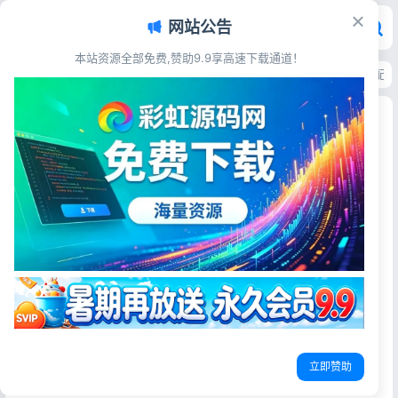
网站公告
本站资源全部免费,赞助9.9享高速下载通道！
首页
>
源码资源
>
其他源码
>
拼好分支付宝芝麻集分互助匹配系统 快速匹配
拼好分支付宝芝麻集分互助匹配系统 快速匹配集分
互助伙伴源码
彩虹源码网
2026-06-16
12阅读
源码简介
拼好分 – 互助集分匹配系统
一个用于ZFB 刺激集分活动的自动匹配系统，帮助队伍和个
人快速找到合适的互助伙伴。
立即赞助
支付宝直接搜：芝麻凑分，直接给现金红包，薅起来