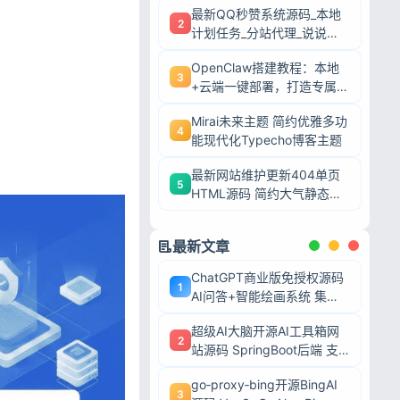
最新QQ秒赞系统源码_本地
2
计划任务_分站代理_说说赞
评自助下单平台
OpenClaw搭建教程：本地
3
+云端一键部署，打造专属AI
智能体
Mirai未来主题 简约优雅多功
4
能现代化Typecho博客主题
最新网站维护更新404单页
5
HTML源码 简约大气静态模
板
最新文章
ChatGPT商业版免授权源码
1
AI问答+智能绘画系统 集成
用户付费充值整套运营源码
超级AI大脑开源AI工具箱网
2
站源码 SpringBoot后端 支
持AI聊天AI绘画多模型对接
go‑proxy‑bing开源BingAI
3