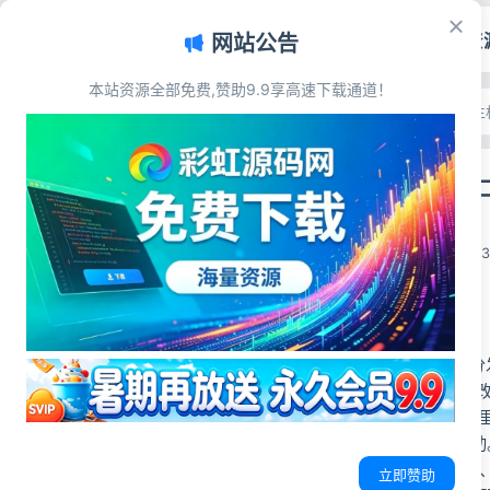
首页
源码资
网站公告
本站资源全部免费,赞助9.9享高速下载通道！
文章目录
首页
>
源码资源
>
域名主
源码简介
迅风DNS Pr
源码展示
源码下载
彩虹源码网
2026-06-21
2
源码简介
迅风DNS Pro域
1、域名解析：增删
2、多平台接入：阿里
DNS等，由插件驱动
3、配置管理：站点
立即赞助