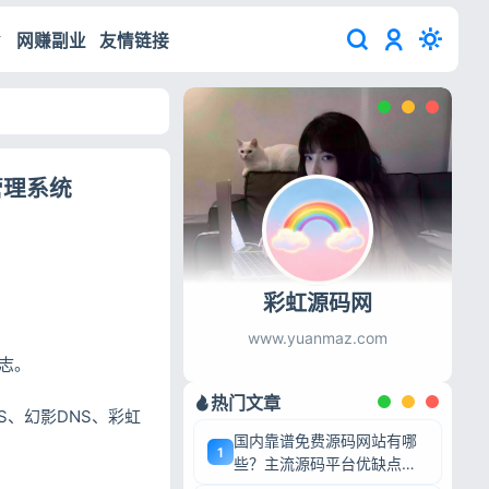
网赚副业
友情链接
管理系统
彩虹源码网
www.yuanmaz.com
志。
热门文章
S、幻影DNS、彩虹
国内靠谱免费源码网站有哪
1
些？主流源码平台优缺点深
度盘点