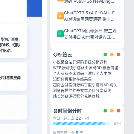
源码 Vue3+Go NewBing网
页系统无需登录直接对话
ChatGPT3.5+4.0+DALL‑E
4
AI对话绘画网页源码 带卡密
充值后台附安装教程
ChatGPT网页端源码 带三方
5
支付接口 AI付费对话WEB系
统带后台可二开
标签云
小说聚合站群源码
多级分销返利
WEB源码
快乐螺丝王源码
DIY模板商城
个人私有图床源码
自适应个人主页
知识付费系统
在线采集
越南金融投资源码
百度引蜘蛛
API网关
浏览器插件养号
文章资料分享系统
站长外链源码
积分兑换商城
时间倒计时
22
今日已经过去
小时
92%
5
这周已经过去
天