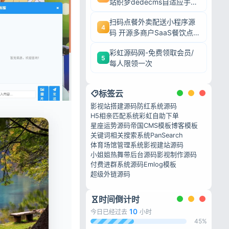
站织梦dedecms自适应手机
端源码
扫码点餐外卖配送小程序源
4
码 开源多商户SaaS餐饮点
餐系统
彩虹源码网-免费领取会员/
5
每人限领一次
标签云
影视站搭建源码
防红系统源码
H5相亲匹配系统
彩虹自助下单
星座运势源码
帝国CMS模板
博客模板
关键词相关搜索系统
PanSearch
体育场馆管理系统
影视建站源码
小姐姐热舞带后台源码
影视制作源码
付费进群系统源码
Emlog模板
超级外链源码
时间倒计时
10
今日已经过去
小时
45%