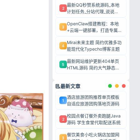
最新QQ秒赞系统源码_本地
2
计划任务_分站代理_说说赞
评自助下单平台
OpenClaw搭建教程：本地
3
+云端一键部署，打造专属AI
智能体
Mirai未来主题 简约优雅多功
4
能现代化Typecho博客主题
最新网站维护更新404单页
5
HTML源码 简约大气静态模
板
最新文章
酒店旅游团购推荐单页模板
1
自适应旅游团购落地页源码
校园点餐订餐外卖跑腿Java
2
源码 学生食堂代取配送系统
餐饮美食小吃火锅店加盟网
3