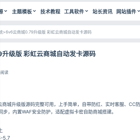
源
主题模板
技术教程
工具软件
站长资讯
网站插件
统
>
6v6云商城0.79升级版 彩虹云商城自动发卡源码
.79升级版 彩虹云商城自动发卡源码
0阅读
彩虹云商城升级版源码完整可用，上手简单，自带防红、实时客服、CC
同步，内置WAF安全防护，适配虚拟卡密自助商城搭建。
上
5.7