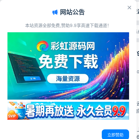
首页
源码资
网站公告
本站资源全部免费,赞助9.9享高速下载通道！
文章目录
首页
>
源码资源
>
发卡系
源码简介
6v6云商城0
搭建步骤
源码展示
彩虹源码网
源码下载
2026-06-27
3
源码简介
6v6云商城0.79
批量商品对接与自动
部署环境要求
PHP版本：7.4及以
立即赞助
数据库：MySQL5.6-