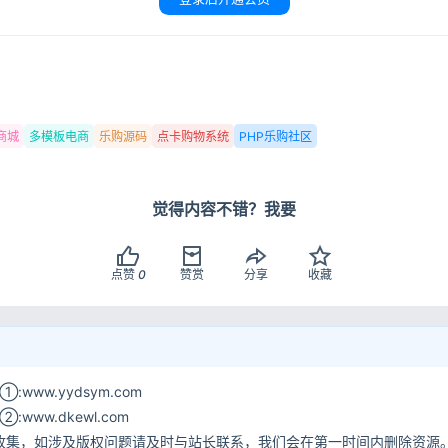
登录
用户协议
隐
商城
多模板电商
乐购源码
点卡购物系统
PHP乐购社区
觉得内容不错？我要
点赞
0
赞赏
分享
收藏
www.yydsym.com
ww.dkewl.com
收集，如涉及版权问题请及时与站长联系，我们会在第一时间内删除资源