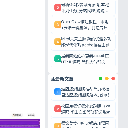
最新QQ秒赞系统源码_本地
2
计划任务_分站代理_说说赞
评自助下单平台
OpenClaw搭建教程：本地
3
+云端一键部署，打造专属AI
智能体
Mirai未来主题 简约优雅多功
4
能现代化Typecho博客主题
最新网站维护更新404单页
5
HTML源码 简约大气静态模
板
最新文章
酒店旅游团购推荐单页模板
1
自适应旅游团购落地页源码
校园点餐订餐外卖跑腿Java
2
源码 学生食堂代取配送系统
餐饮美食小吃火锅店加盟网
3