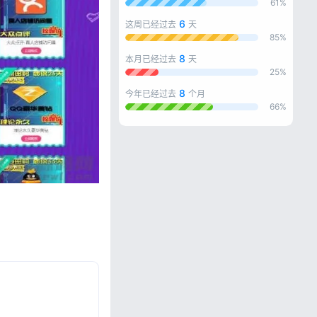
61%
6
这周已经过去
天
85%
8
本月已经过去
天
25%
8
今年已经过去
个月
66%
忘记密码?