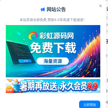
首页
源码资
网站公告
本站资源全部免费,赞助9.9享高速下载通道！
文章目录
首页
>
源码资源
>
发卡系
源码简介
PHP点卡购物
搭建方法
源码展示
彩虹源码网
源码下载
2026-05-30
更新于
源码简介
PHP点卡购物乐购社
后台一键搭建主站/
支持码支付/易支付
更新6套模板包括图
立即赞助