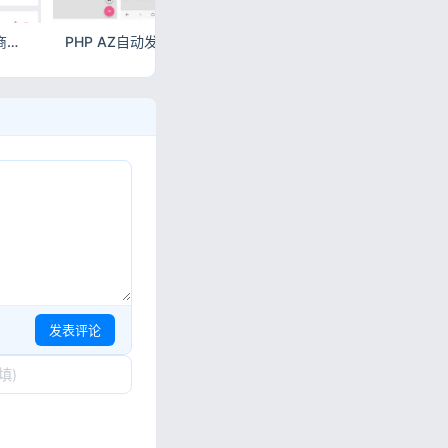
PHP自助下单系统彩虹商城V6.6免授权版 虚拟商品自动发卡平台
PHP AZ自动发卡网站系统源码 全开源虚拟卡密交易平台
彩虹云发卡商城系统6.6免授权版 自动发卡源
发表评论