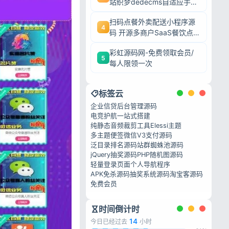
站织梦dedecms自适应手机
端源码
扫码点餐外卖配送小程序源
4
码 开源多商户SaaS餐饮点
餐系统
彩虹源码网-免费领取会员/
5
每人限领一次
标签云
企业信贷后台管理源码
电竞护航一站式搭建
纯静态音频裁剪工具
Elessi主题
多主题便签
微信V3支付源码
泛目录排名源码
站群蜘蛛池源码
jQuery抽奖源码
PHP随机图源码
轻量登录页面
个人导航程序
APK免杀源码
抽奖系统源码
淘宝客源码
免费会员
时间倒计时
14
今日已经过去
小时