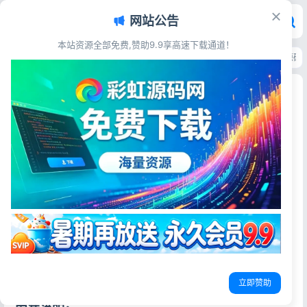
网站公告
本站资源全部免费,赞助9.9享高速下载通道！
首页
>
源码资源
>
发卡系统
>
彩虹云发卡商城系统6.6免授权版 自动发卡源码
彩虹云发卡商城系统6.6免授权版 自动发卡源码无
后门
彩虹源码网
2026-05-28
更新于2026-06-26
19阅读
源码简介
彩虹云发卡商城系统最新6.6免授权版源码，基于PHP开发，
无后门无加密，支持H5模板、库存设置、分站管理、易支付
对接，修复高并发发卡错乱等BUG，源码完整可用，上手简
单，适合搭建虚拟商品自动发卡平台。
立即赞助