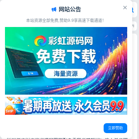
网站公告
本站资源全部免费,赞助9.9享高速下载通道！
首页
>
源码资源
>
电子商务
>
最新购啊购一元云购源码 带机器人开奖控制PH
最新购啊购一元云购源码 带机器人开奖控制PHP电
商系统
彩虹源码网
2026-05-28
14阅读
源码简介
最新1元云购源码】购啊购一元微购+带机器人+带控制+购啊
购云购电商管理系统
源码简介与安装说明：
不带授权，带机器人，有控制，带教程，十几分钟就能部署
立即赞助
起来。最近感觉云购热度有点高，
不知道是不是因为境内高频彩全军覆没导致的。这个算是擦