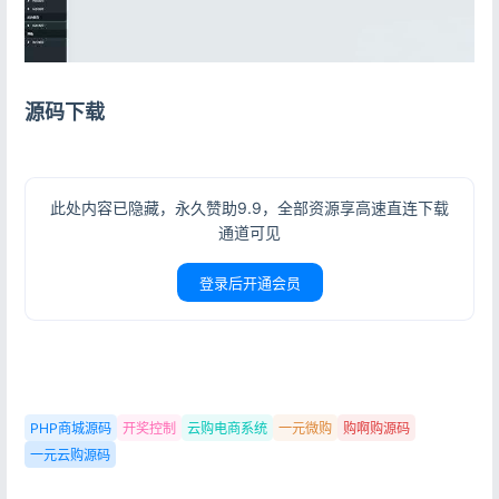
源码下载
登录
没有账号？立即注册
此处内容已隐藏，永久赞助9.9，全部资源享高速直连下载
通道可见
登录后开通会员
记住登录
忘记密码?
登录
用户协议
隐私政策
PHP商城源码
开奖控制
云购电商系统
一元微购
购啊购源码
一元云购源码