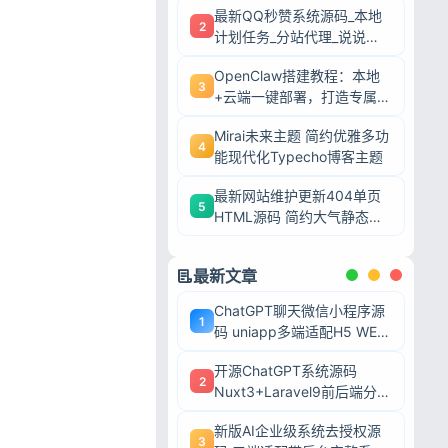
最新QQ秒赞系统源码_本地
2
计划任务_分站代理_说说赞
评自助下单平台
OpenClaw搭建教程：本地
3
+云端一键部署，打造专属AI
智能体
Mirai未来主题 简约优雅多功
4
能现代化Typecho博客主题
最新网站维护更新404单页
5
HTML源码 简约大气静态模
板
最新文章
ChatGPT聊天微信小程序源
1
码 uniapp多端适配H5 WEB
端 AI对话带后台可二开
开源ChatGPT系统源码
2
Nuxt3+Laravel9前后端分离
带后台完整系统 可二次开发
新版AI企业级系统去授权源
毕业设计
3