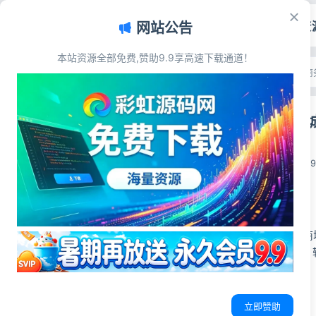
首页
源码资
网站公告
本站资源全部免费,赞助9.9享高速下载通道！
文章目录
首页
>
源码资源
>
电子商
源码简介
PHP可乐云商
源码展示
源码下载
彩虹源码网
2026-05-30
1
源码简介
PHP可乐云手机微
整可用，上手简单，
源码展示
立即赞助