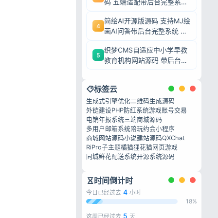
码 五端适配带后台完整系统
可二次开发毕业设计
简绘AI开源版源码 支持MJ绘
4
画AI问答带后台完整系统 可
二次开发毕业设计
织梦CMS自适应中小学早教
5
教育机构网站源码 带后台完
整模板 毕业设计可二次开发
标签云
生成式引擎优化
二维码生成源码
外链建设
PHP防红系统
游戏账号交易
电销年报系统
三端商城源码
多用户邮箱系统
陪玩约会小程序
商城网站源码
小说建站源码
QXChat
RiPro子主题
橘猫狸花猫网页游戏
同城鲜花配送系统
开源系统源码
时间倒计时
4
今日已经过去
小时
18%
5
这周已经过去
天