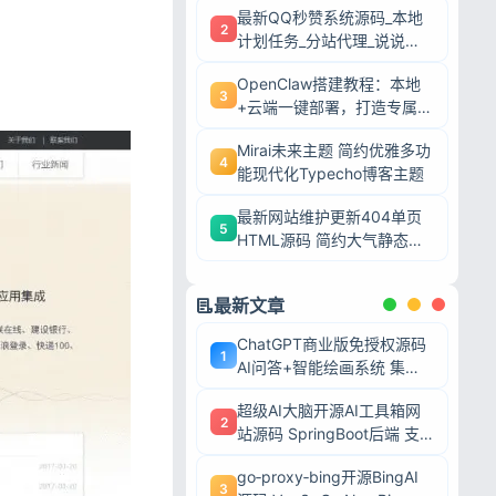
最新QQ秒赞系统源码_本地
2
计划任务_分站代理_说说赞
评自助下单平台
OpenClaw搭建教程：本地
3
+云端一键部署，打造专属AI
智能体
Mirai未来主题 简约优雅多功
4
能现代化Typecho博客主题
最新网站维护更新404单页
5
HTML源码 简约大气静态模
板
最新文章
ChatGPT商业版免授权源码
1
AI问答+智能绘画系统 集成
用户付费充值整套运营源码
超级AI大脑开源AI工具箱网
2
站源码 SpringBoot后端 支
持AI聊天AI绘画多模型对接
go‑proxy‑bing开源BingAI
3