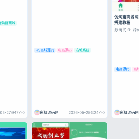
这套貌似在外面还是值个几千的，但
用户协议
隐
是没什么好分享了，就把这套分享给
大家把。 东西如下图，有喜欢的自己
仿淘宝商城网
拿去吧~ 源码展示 源码下载
搭建教程
全功能商城
源码简介 源
H5商城源码
电商源码
商城系统
电商源码
商
彩虹源码网
05-27
17
0
彩虹源码网
2026-05-25
24
0