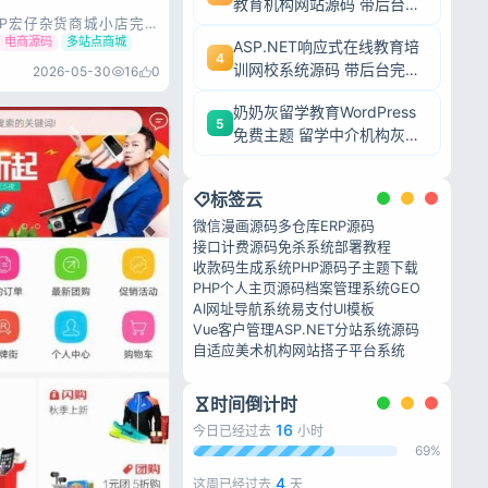
教育机构网站源码 带后台完
HP宏仔杂货商城小店完整
整模板 毕业设计可二次开发
分站搭建功能，商品管
电商源码
多站点商城
ASP.NET响应式在线教育培
理、支付对接等模块齐
4
训网校系统源码 带后台完整
洁易运营，源码完整可
2026-05-30
16
0
单，可快速搭建杂货零售
网课教学平台可二次开发
站点。 源码展示 源码
奶奶灰留学教育WordPress
5
免费主题 留学中介机构灰色
调wp网站模板
标签云
微信漫画源码
多仓库ERP源码
接口计费源码
免杀系统部署教程
收款码生成系统PHP源码
子主题下载
PHP个人主页源码
档案管理系统
GEO
AI网址导航系统
易支付UI模板
Vue客户管理
ASP.NET
分站系统源码
自适应美术机构网站
搭子平台系统
时间倒计时
忘记密码?
16
今日已经过去
小时
69%
4
这周已经过去
天