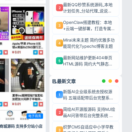
最新QQ秒赞系统源码_本地
2
计划任务_分站代理_说说赞
评自助下单平台
OpenClaw搭建教程：本地
3
+云端一键部署，打造专属AI
智能体
Mirai未来主题 简约优雅多功
4
能现代化Typecho博客主题
最新网站维护更新404单页
5
HTML源码 简约大气静态模
板
最新文章
新版AI企业级系统去授权源
1
码 五端适配带后台完整系统
可二次开发毕业设计
简绘AI开源版源码 支持MJ绘
2
画AI问答带后台完整系统 可
电子商务
二次开发毕业设计
货商城源码 支持多分站小店
织梦CMS自适应中小学早教
3