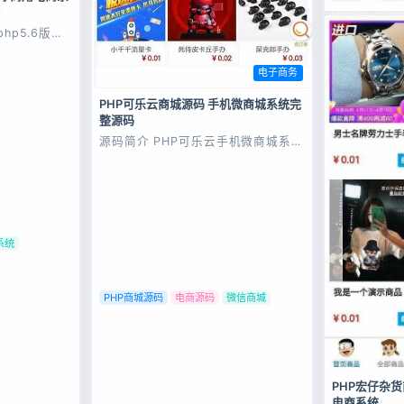
hp5.6版本
 2，进入数据
 修改字段url
p(如：
电子商务
常重要】【非常
非常重要】
PHP可乐云商城源码 手机微商城系统完
整源码
源码简介 PHP可乐云手机微商城系统
源码，适配移动端访问，商城基础功
能完备，支付、订单、会员模块齐
全，源码完整可用，上手简单，轻松
搭建移动端线上商城。 源码展示 源
码下载
系统
PHP商城源码
电商源码
微信商城
PHP宏仔杂
电商系统