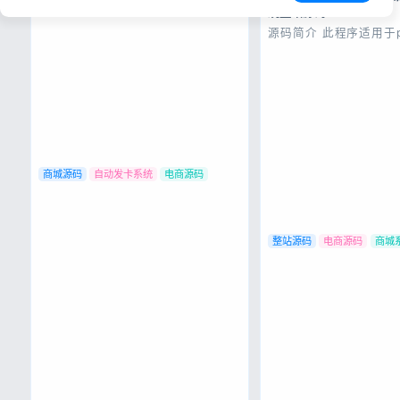
统整站源码
源码简介 此程序适用于p
1，导入数据库sjk.sql
库找到数据表mao_data
为你的主域名 不要带htt
123456.com)【非
重要】【非常重要】【
【非常重要...
商城源码
自动发卡系统
电商源码
整站源码
电商源码
商城