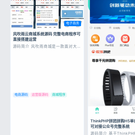
电子商务
风吹雨云商城系统源码 完整电商程序可
直接搭建运营
源码简介 风吹雨商城是一款面对大众
化的单商户销售商城,长期为大家提供
免费的技术更新服务.你想要的功能风
吹雨商城都具备,提供最优质的售后服
务,给您一个放心的平台! 更新日志：
V2.10修复补单不分润问题新增商品
下单余额钱包支付方式选项控制修...
电商源码
运营版源码
商城程序
ThinkPHP拼团拼购H
可对接公众号完整系统
源码简介 基于ThinkP