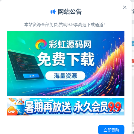
首页
源码资
网站公告
本站资源全部免费,赞助9.9享高速下载通道！
首页
>
标签：电商源码
标签：电商源码
网赚副业
想做电商副业总踩坑？这套电子商务源
码合集，个人站长也能稳赚！
想做电商副业总踩坑？这套电子商务
源码合集，个人站长也能稳赚！ 是不
是很多想靠电商、虚拟商品赚钱的朋
友，都被这些问题卡住了？ 想自己搞
个自动卖货、卖卡密的平台，不懂代
码根本开发不了；找人定制动不动几
千上万，周期长还改不动。网上找的
免费源码要么...
立即赞助
最新优化实体商品销售源