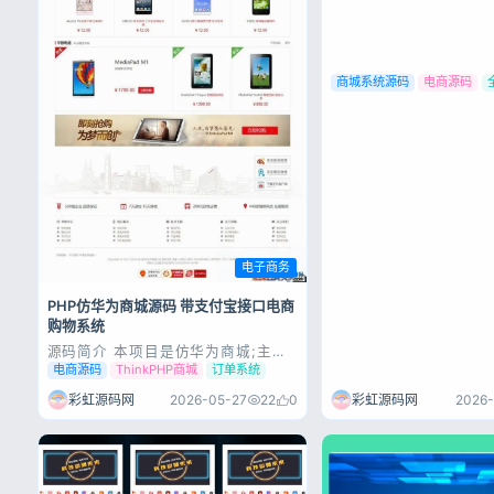
商城系统源码
电商源码
电子商务
PHP仿华为商城源码 带支付宝接口电商
购物系统
源码简介 本项目是仿华为商城;主要
实现了商品首页展示;用户意见;商品
电商源码
ThinkPHP商城
订单系统
分类列表;商品搜索;商品详细展示;购
物车;订单生成;在线付款;以及个人中
彩虹源码网
2026-05-27
22
0
彩虹源码网
2026-
中心完善个人资料；用户修改收货地
址;余额查询;消费查询;订单管理；商
品评价;热销商品和最近商品浏览;...