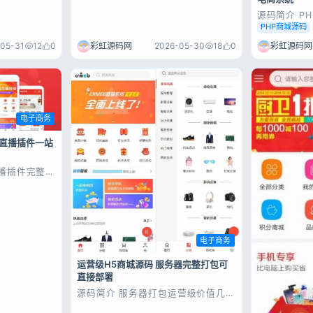
源码简介 P
源码，自带
PHP商城源码
理、订单处
全，界面简
05-31
12
0
彩虹源码网
2026-05-30
18
0
彩虹源码网
用，上手简
商城及多分站
下载
电子商务
载直播插件一站
登录
播插件完整商
没有账号？立即注册
是集客户关系
能够快速积累
智能转化客
员维护、网络
含商城、拼
券、积分、分
电子商务
运营级H5商城源码 服务器完整打包可
记住登录
直接部署
源码简介 服务器打包运营级价值几千
登录
的H5商城源码 好友分享的，服务器
上打包，完完整整，一个字节不缺。