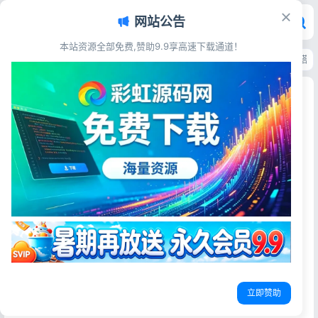
网站公告
本站资源全部免费,赞助9.9享高速下载通道！
首页
>
源码资源
>
电子商务
>
风吹雨云商城系统源码 完整电商程序可直接搭建
风吹雨云商城系统源码 完整电商程序可直接搭建运
营
彩虹源码网
2026-05-25
14阅读
源码简介
风吹雨商城是一款面对大众化的单商户销售商城,长期为大家
提供免费的技术更新服务.你想要的功能风吹雨商城都具备,提
供最优质的售后服务,给您一个放心的平台!
立即赞助
更新日志：