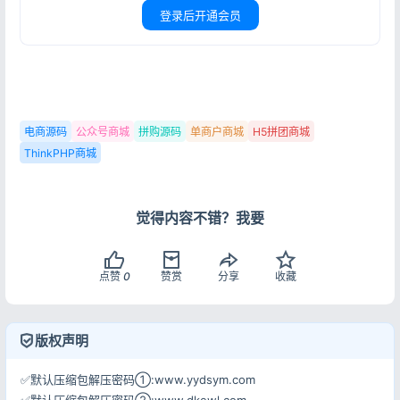
登录后开通会员
电商源码
公众号商城
拼购源码
单商户商城
H5拼团商城
ThinkPHP商城
觉得内容不错？我要
点赞
0
赞赏
分享
收藏
版权声明
✅默认压缩包解压密码①:www.yydsym.com
✅默认压缩包解压密码②:www.dkewl.com