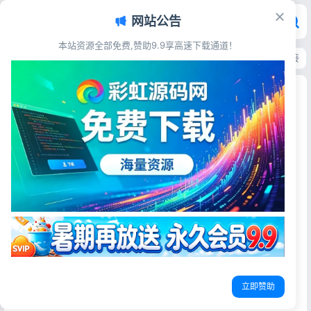
网站公告
本站资源全部免费,赞助9.9享高速下载通道！
首页
>
源码资源
>
电子商务
>
ThinkPHP拼团拼购H5单商户商城源码 可对接
ThinkPHP拼团拼购H5单商户商城源码 可对接公
众号完整系统
彩虹源码网
2026-05-24
20阅读
源码简介
基于ThinkPHP开发的H5拼团拼购商城源码，单商户模式，
支持对接微信公众号，商城功能完善，运行稳定，可快速搭
建线上拼团购物平台。
立即赞助
安装教程